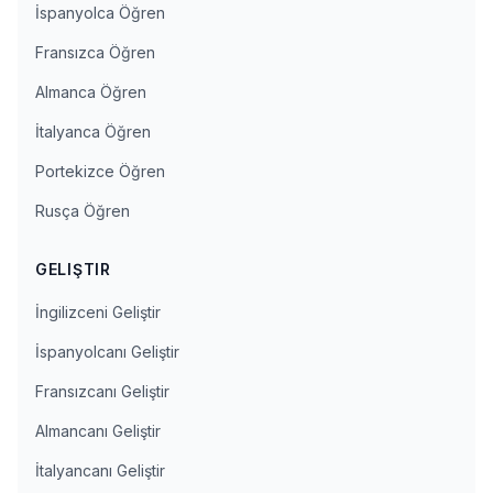
İspanyolca Öğren
Fransızca Öğren
Almanca Öğren
İtalyanca Öğren
Portekizce Öğren
Rusça Öğren
GELIŞTIR
İngilizceni Geliştir
İspanyolcanı Geliştir
Fransızcanı Geliştir
Almancanı Geliştir
İtalyancanı Geliştir