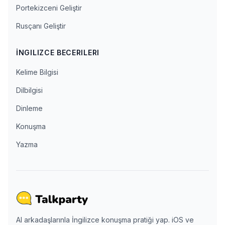
Portekizceni Geliştir
Rusçanı Geliştir
İNGILIZCE BECERILERI
Kelime Bilgisi
Dilbilgisi
Dinleme
Konuşma
Yazma
AI arkadaşlarınla İngilizce konuşma pratiği yap. iOS ve