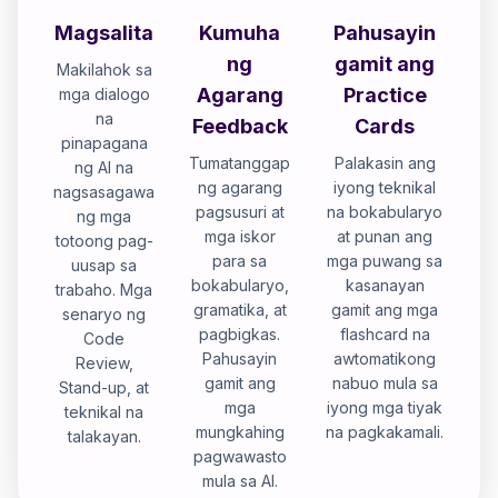
Magsalita
Kumuha
Pahusayin
ng
gamit ang
Makilahok sa
Agarang
Practice
mga dialogo
na
Feedback
Cards
pinapagana
Tumatanggap
Palakasin ang
ng AI na
ng agarang
iyong teknikal
nagsasagawa
pagsusuri at
na bokabularyo
ng mga
mga iskor
at punan ang
totoong pag-
para sa
mga puwang sa
uusap sa
bokabularyo,
kasanayan
trabaho. Mga
gramatika, at
gamit ang mga
senaryo ng
pagbigkas.
flashcard na
Code
Pahusayin
awtomatikong
Review,
gamit ang
nabuo mula sa
Stand-up, at
mga
iyong mga tiyak
teknikal na
mungkahing
na pagkakamali.
talakayan.
pagwawasto
mula sa AI.