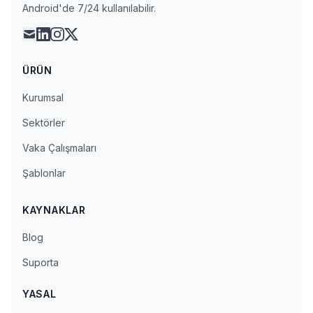
Android'de 7/24 kullanılabilir.
mail
linkedin
instagram
x
ÜRÜN
Kurumsal
Sektörler
Vaka Çalışmaları
Şablonlar
KAYNAKLAR
Blog
Suporta
YASAL