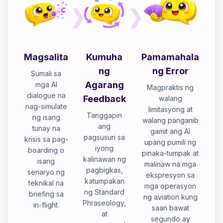
Magsalita
Kumuha
Pamamahala
ng
ng Error
Sumali sa
Agarang
mga AI
Magpraktis ng
dialogue na
Feedback
walang
nag-simulate
limitasyong at
Tanggapin
ng isang
walang panganib
ang
tunay na
gamit ang AI
pagsusuri sa
krisis sa pag-
upang pumili ng
iyong
boarding o
pinaka-tumpak at
kalinawan ng
isang
malinaw na mga
pagbigkas,
senaryo ng
ekspresyon sa
katumpakan
teknikal na
mga operasyon
ng Standard
briefing sa
ng aviation kung
Phraseology,
in-flight.
saan bawat
at
segundo ay