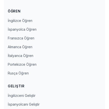
ÖĞREN
İngilizce Öğren
İspanyolca Öğren
Fransızca Öğren
Almanca Öğren
İtalyanca Öğren
Portekizce Öğren
Rusça Öğren
GELIŞTIR
İngilizceni Geliştir
İspanyolcanı Geliştir