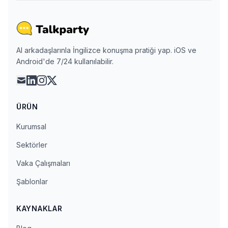
AI arkadaşlarınla İngilizce konuşma pratiği yap. iOS ve
Android'de 7/24 kullanılabilir.
mail
linkedin
instagram
x
ÜRÜN
Kurumsal
Sektörler
Vaka Çalışmaları
Şablonlar
KAYNAKLAR