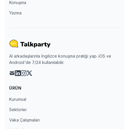
Konuşma
Yazma
AI arkadaşlarınla İngilizce konuşma pratiği yap. iOS ve
Android'de 7/24 kullanılabilir.
mail
linkedin
instagram
x
ÜRÜN
Kurumsal
Sektörler
Vaka Çalışmaları