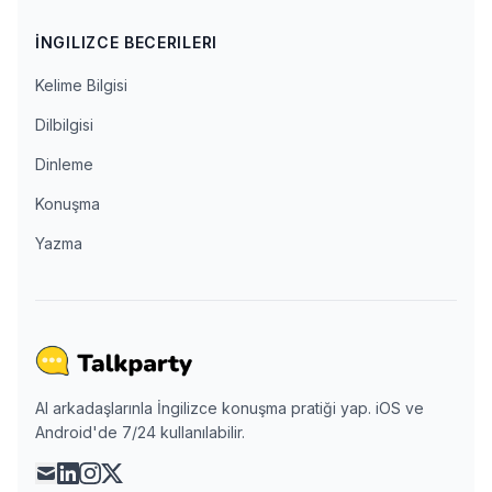
İNGILIZCE BECERILERI
Kelime Bilgisi
Dilbilgisi
Dinleme
Konuşma
Yazma
AI arkadaşlarınla İngilizce konuşma pratiği yap. iOS ve
Android'de 7/24 kullanılabilir.
mail
linkedin
instagram
x