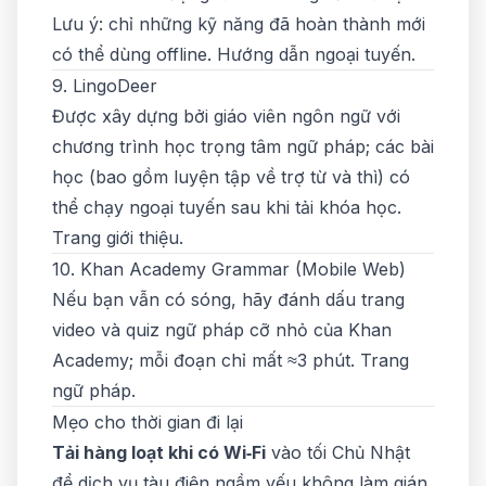
Lưu ý: chỉ những kỹ năng đã hoàn thành mới
có thể dùng offline.
Hướng dẫn ngoại tuyến
.
9. LingoDeer
Được xây dựng bởi giáo viên ngôn ngữ với
chương trình học trọng tâm ngữ pháp; các bài
học (bao gồm luyện tập về trợ từ và thì) có
thể chạy ngoại tuyến sau khi tải khóa học.
Trang giới thiệu
.
10. Khan Academy Grammar (Mobile Web)
Nếu bạn vẫn có sóng, hãy đánh dấu trang
video và quiz ngữ pháp cỡ nhỏ của Khan
Academy; mỗi đoạn chỉ mất ≈3 phút.
Trang
ngữ pháp
.
Mẹo cho thời gian đi lại
Tải hàng loạt khi có Wi‑Fi
vào tối Chủ Nhật
để dịch vụ tàu điện ngầm yếu không làm gián