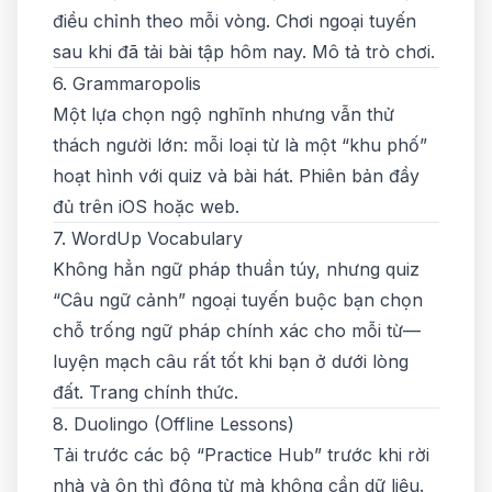
điều chỉnh theo mỗi vòng. Chơi ngoại tuyến
sau khi đã tải bài tập hôm nay.
Mô tả trò chơi
.
6. Grammaropolis
Một lựa chọn ngộ nghĩnh nhưng vẫn thử
thách người lớn: mỗi loại từ là một “khu phố”
hoạt hình với quiz và bài hát. Phiên bản đầy
đủ trên
iOS
hoặc web.
7. WordUp Vocabulary
Không hẳn ngữ pháp thuần túy, nhưng quiz
“Câu ngữ cảnh” ngoại tuyến buộc bạn chọn
chỗ trống ngữ pháp chính xác cho mỗi từ—
luyện mạch câu rất tốt khi bạn ở dưới lòng
đất.
Trang chính thức
.
8. Duolingo (Offline Lessons)
Tải trước các bộ “Practice Hub” trước khi rời
nhà và ôn thì động từ mà không cần dữ liệu.