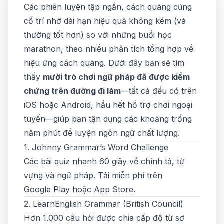
Các phiên luyện tập ngắn, cách quãng củng
cố trí nhớ dài hạn hiệu quả không kém (và
thường tốt hơn) so với những buổi học
marathon, theo nhiều phân tích tổng hợp về
hiệu ứng cách quãng
. Dưới đây bạn sẽ tìm
thấy
mười trò chơi ngữ pháp đã được kiểm
chứng trên đường đi làm
—tất cả đều có trên
iOS hoặc Android, hầu hết hỗ trợ chơi ngoại
tuyến—giúp bạn tận dụng các khoảng trống
năm phút để luyện ngôn ngữ chất lượng.
1. Johnny Grammar’s Word Challenge
Các bài quiz nhanh 60 giây về chính tả, từ
vựng
và
ngữ pháp. Tải miễn phí trên
Google Play
hoặc App Store.
2. LearnEnglish Grammar (British Council)
Hơn 1.000 câu hỏi được chia cấp độ từ sơ