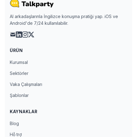
AI arkadaşlarınla İngilizce konuşma pratiği yap. iOS ve
Android'de 7/24 kullanılabilir.
mail
linkedin
instagram
x
ÜRÜN
Kurumsal
Sektörler
Vaka Çalışmaları
Şablonlar
KAYNAKLAR
Blog
Hỗ trợ