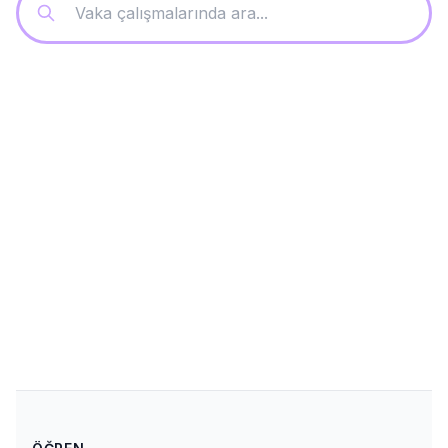
Mikropor
Mikropor + Talkparty: 16 Hours of
English Practice in 24 Hours | Case
Study
See how Mikropor deployed Talkparty for their white-
collar team and logged 16 hours of active English
practice in the first 24 hours.
1 tháng 6, 2025
Devamını Oku
→