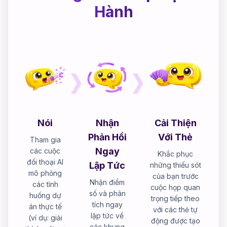
Hành
Nói
Nhận
Cải Thiện
Phản Hồi
Với Thẻ
Tham gia
Ngay
các cuộc
Khắc phục
đối thoại AI
Lập Tức
những thiếu sót
mô phỏng
của bạn trước
Nhận điểm
các tình
cuộc họp quan
số và phân
huống dự
trọng tiếp theo
tích ngay
án thực tế
với các thẻ tự
lập tức về
(ví dụ: giải
động được tạo
các khung