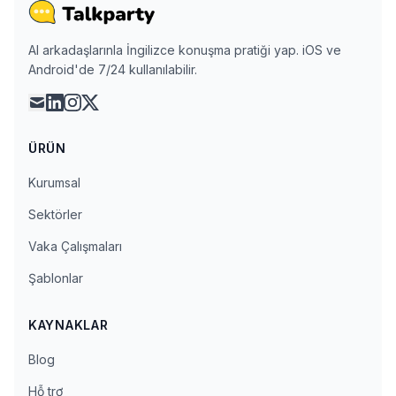
AI arkadaşlarınla İngilizce konuşma pratiği yap. iOS ve
Android'de 7/24 kullanılabilir.
mail
linkedin
instagram
x
ÜRÜN
Kurumsal
Sektörler
Vaka Çalışmaları
Şablonlar
KAYNAKLAR
Blog
Hỗ trợ