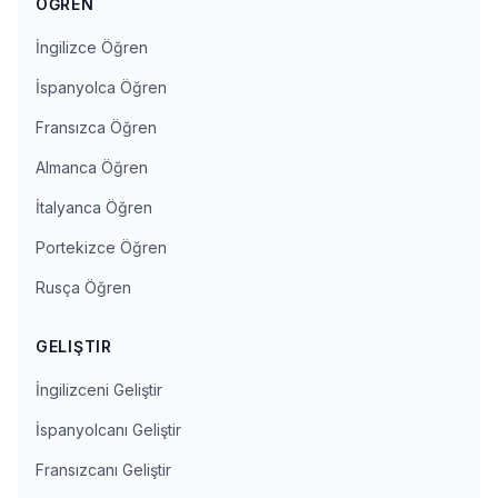
ÖĞREN
İngilizce Öğren
İspanyolca Öğren
Fransızca Öğren
Almanca Öğren
İtalyanca Öğren
Portekizce Öğren
Rusça Öğren
GELIŞTIR
İngilizceni Geliştir
İspanyolcanı Geliştir
Fransızcanı Geliştir