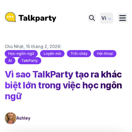
Vi
|
Chủ Nhật, 15 tháng 2, 2026
Học-ngôn-ngữ
Luyện-nói
Trôi-chảy
Hội-thoại
AI
TalkParty
Vì sao TalkParty tạo ra khác
biệt lớn trong việc học ngôn
ngữ
Ashley