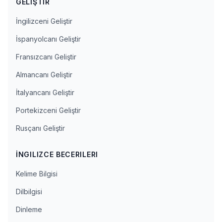
GELIŞTIR
İngilizceni Geliştir
İspanyolcanı Geliştir
Fransızcanı Geliştir
Almancanı Geliştir
İtalyancanı Geliştir
Portekizceni Geliştir
Rusçanı Geliştir
İNGILIZCE BECERILERI
Kelime Bilgisi
Dilbilgisi
Dinleme