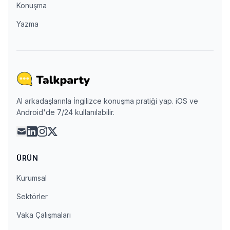
Konuşma
Yazma
AI arkadaşlarınla İngilizce konuşma pratiği yap. iOS ve
Android'de 7/24 kullanılabilir.
mail
linkedin
instagram
x
ÜRÜN
Kurumsal
Sektörler
Vaka Çalışmaları