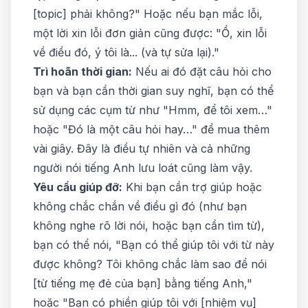
[topic] phải không?" Hoặc nếu bạn mắc lỗi,
một lời xin lỗi đơn giản cũng được: "Ồ, xin lỗi
về điều đó, ý tôi là... (và tự sửa lại)."
Trì hoãn thời gian:
Nếu ai đó đặt câu hỏi cho
bạn và bạn cần thời gian suy nghĩ, bạn có thể
sử dụng các cụm từ như "Hmm, để tôi xem…"
hoặc "Đó là một câu hỏi hay…" để mua thêm
vài giây. Đây là điều tự nhiên và cả những
người nói tiếng Anh lưu loát cũng làm vậy.
Yêu cầu giúp đỡ:
Khi bạn cần trợ giúp hoặc
không chắc chắn về điều gì đó (như bạn
không nghe rõ lời nói, hoặc bạn cần tìm từ),
bạn có thể nói, "Bạn có thể giúp tôi với từ này
được không? Tôi không chắc làm sao để nói
[từ tiếng mẹ đẻ của bạn] bằng tiếng Anh,"
hoặc "Bạn có phiền giúp tôi với [nhiệm vụ]