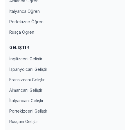
Almanca Öğren
İtalyanca Öğren
Portekizce Öğren
Rusça Öğren
GELIŞTIR
İngilizceni Geliştir
İspanyolcanı Geliştir
Fransızcanı Geliştir
Almancanı Geliştir
İtalyancanı Geliştir
Portekizceni Geliştir
Rusçanı Geliştir