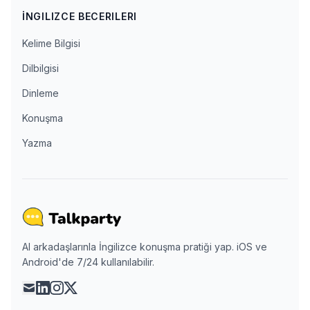
İNGILIZCE BECERILERI
Kelime Bilgisi
Dilbilgisi
Dinleme
Konuşma
Yazma
AI arkadaşlarınla İngilizce konuşma pratiği yap. iOS ve
Android'de 7/24 kullanılabilir.
mail
linkedin
instagram
x