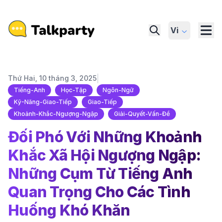
Vi
|
Thứ Hai, 10 tháng 3, 2025
Tiếng-Anh
Học-Tập
Ngôn-Ngữ
Kỹ-Năng-Giao-Tiếp
Giao-Tiếp
Khoảnh-Khắc-Ngượng-Ngập
Giải-Quyết-Vấn-Đề
Đối Phó Với Những Khoảnh
Khắc Xã Hội Ngượng Ngập:
Những Cụm Từ Tiếng Anh
Quan Trọng Cho Các Tình
Huống Khó Khăn