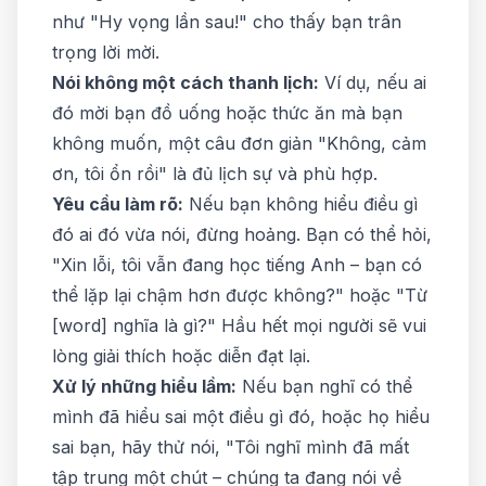
như "Hy vọng lần sau!" cho thấy bạn trân
trọng lời mời.
Nói không một cách thanh lịch:
Ví dụ, nếu ai
đó mời bạn đồ uống hoặc thức ăn mà bạn
không muốn, một câu đơn giản "Không, cảm
ơn, tôi ổn rồi" là đủ lịch sự và phù hợp.
Yêu cầu làm rõ:
Nếu bạn không hiểu điều gì
đó ai đó vừa nói, đừng hoảng. Bạn có thể hỏi,
"Xin lỗi, tôi vẫn đang học tiếng Anh – bạn có
thể lặp lại chậm hơn được không?" hoặc "Từ
[word] nghĩa là gì?" Hầu hết mọi người sẽ vui
lòng giải thích hoặc diễn đạt lại.
Xử lý những hiểu lầm:
Nếu bạn nghĩ có thể
mình đã hiểu sai một điều gì đó, hoặc họ hiểu
sai bạn, hãy thử nói, "Tôi nghĩ mình đã mất
tập trung một chút – chúng ta đang nói về