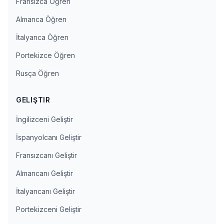
Fransızca Öğren
Almanca Öğren
İtalyanca Öğren
Portekizce Öğren
Rusça Öğren
GELIŞTIR
İngilizceni Geliştir
İspanyolcanı Geliştir
Fransızcanı Geliştir
Almancanı Geliştir
İtalyancanı Geliştir
Portekizceni Geliştir