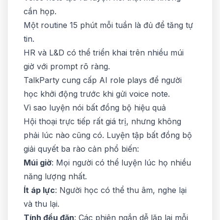
cần họp.
Một routine 15 phút mỗi tuần là đủ để tăng tự
tin.
HR và L&D có thể triển khai trên nhiều múi
giờ với prompt rõ ràng.
TalkParty cung cấp AI role plays để người
học khởi động trước khi gửi voice note.
Vì sao luyện nói bất đồng bộ hiệu quả
Hội thoại trực tiếp rất giá trị, nhưng không
phải lúc nào cũng có. Luyện tập bất đồng bộ
giải quyết ba rào cản phổ biến:
Múi giờ
: Mọi người có thể luyện lúc họ nhiều
năng lượng nhất.
Ít áp lực
: Người học có thể thu âm, nghe lại
và thu lại.
Tính đều đặn
: Các phiên ngắn dễ lặp lại mỗi