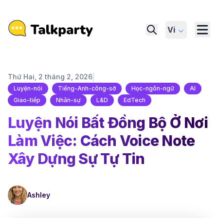
Vi
|
Thứ Hai, 2 tháng 2, 2026
Luyện-nói
Tiếng-Anh-công-sở
Học-ngôn-ngữ
AI
Giao-tiếp
Nhân-sự
L&D
EdTech
Luyện Nói Bất Đồng Bộ Ở Nơi
Làm Việc: Cách Voice Note
Xây Dựng Sự Tự Tin
Ashley