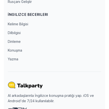
Rusçanı Geliştir
İNGILIZCE BECERILERI
Kelime Bilgisi
Dilbilgisi
Dinleme
Konuşma
Yazma
AI arkadaşlarınla İngilizce konuşma pratiği yap. iOS ve
Android'de 7/24 kullanılabilir.