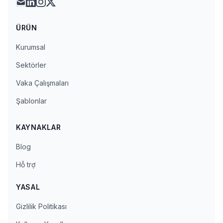
mail
linkedin
instagram
x
ÜRÜN
Kurumsal
Sektörler
Vaka Çalışmaları
Şablonlar
KAYNAKLAR
Blog
Hỗ trợ
YASAL
Gizlilik Politikası