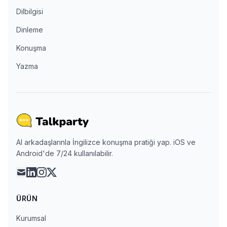
Dilbilgisi
Dinleme
Konuşma
Yazma
AI arkadaşlarınla İngilizce konuşma pratiği yap. iOS ve
Android'de 7/24 kullanılabilir.
mail
linkedin
instagram
x
ÜRÜN
Kurumsal