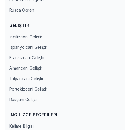
Rusça Öğren
GELIŞTIR
İngilizceni Geliştir
İspanyolcanı Geliştir
Fransızcanı Geliştir
Almancanı Geliştir
İtalyancanı Geliştir
Portekizceni Geliştir
Rusçanı Geliştir
İNGILIZCE BECERILERI
Kelime Bilgisi