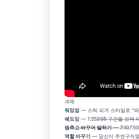
과제
워밍업
— 스틱 피겨 스타일로 “파
쉐도잉
— 1:35
2:05 구간을 보며
멈추고 바꾸어 말하기
— 7:10
7:
역할 바꾸기
— 당신이 주연구자였