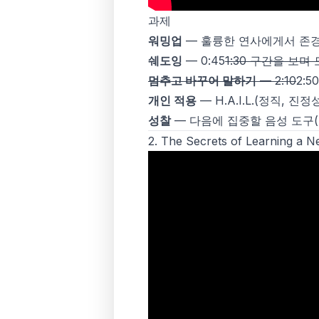
과제
워밍업
— 훌륭한 연사에게서 존경
쉐도잉
— 0:45
1:30 구간을 보
멈추고 바꾸어 말하기
— 2:10
2:
개인 적용
— H.A.I.L.(정직,
성찰
— 다음에 집중할 음성 도구(
2.
The Secrets of Learning a 