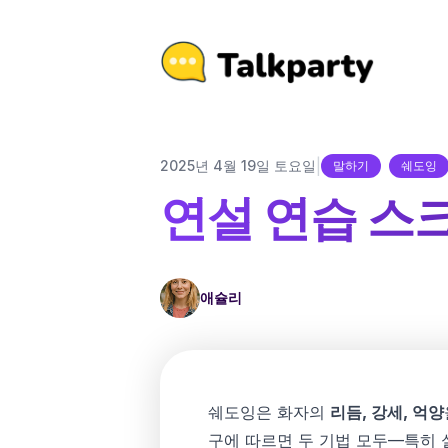
|
2025년 4월 19일 토요일
말하기
쉐도잉
연설 연습 스크
애슐리
쉐도잉은 화자의
리듬, 강세, 억양
구에 따르면 두 기법 모두—특히