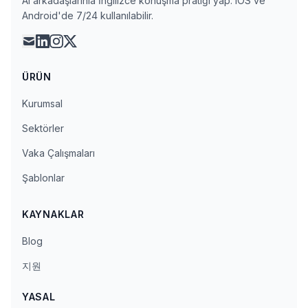
AI arkadaşlarınla İngilizce konuşma pratiği yap. iOS ve
Android'de 7/24 kullanılabilir.
mail
linkedin
instagram
x
ÜRÜN
Kurumsal
Sektörler
Vaka Çalışmaları
Şablonlar
KAYNAKLAR
Blog
지원
YASAL