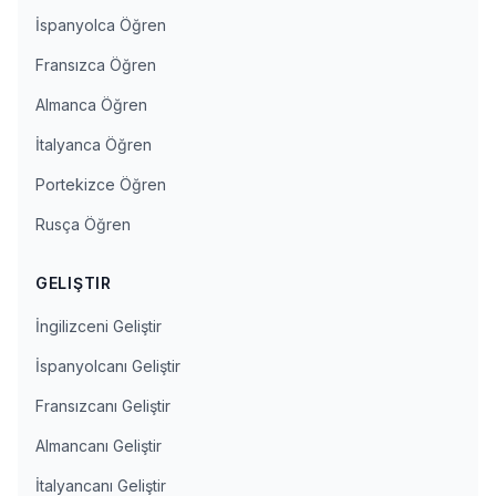
İspanyolca Öğren
Fransızca Öğren
Almanca Öğren
İtalyanca Öğren
Portekizce Öğren
Rusça Öğren
GELIŞTIR
İngilizceni Geliştir
İspanyolcanı Geliştir
Fransızcanı Geliştir
Almancanı Geliştir
İtalyancanı Geliştir