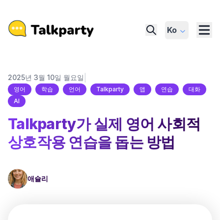
Ko
|
2025년 3월 10일 월요일
영어
학습
언어
Talkparty
앱
연습
대화
AI
Talkparty가 실제 영어 사회적
상호작용 연습을 돕는 방법
애슐리