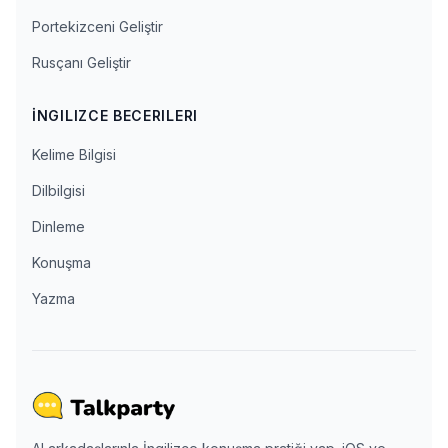
Portekizceni Geliştir
Rusçanı Geliştir
İNGILIZCE BECERILERI
Kelime Bilgisi
Dilbilgisi
Dinleme
Konuşma
Yazma