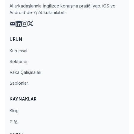
AI arkadaşlarınla İngilizce konuşma pratiği yap. iOS ve
Android'de 7/24 kullanılabilir.
mail
linkedin
instagram
x
ÜRÜN
Kurumsal
Sektörler
Vaka Çalışmaları
Şablonlar
KAYNAKLAR
Blog
지원