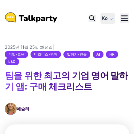
Ko
|
2025년 11월 25일 화요일
기업-교육
비즈니스-영어
말하기-연습
AI
HR
L&D
팀을 위한 최고의 기업 영어 말하
기 앱: 구매 체크리스트
애슐리