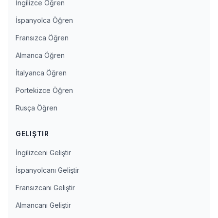
İngilizce Öğren
İspanyolca Öğren
Fransızca Öğren
Almanca Öğren
İtalyanca Öğren
Portekizce Öğren
Rusça Öğren
GELIŞTIR
İngilizceni Geliştir
İspanyolcanı Geliştir
Fransızcanı Geliştir
Almancanı Geliştir