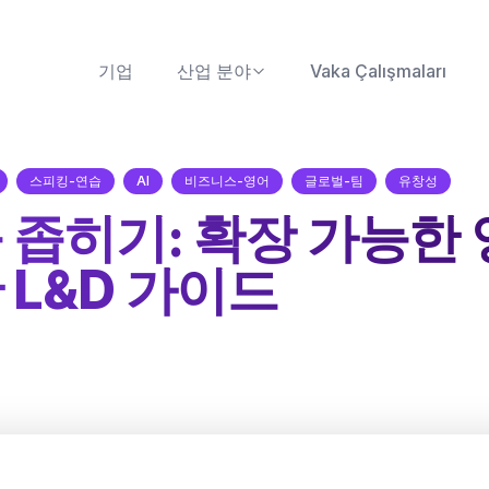
기업
산업 분야
Vaka Çalışmaları
스피킹-연습
AI
비즈니스-영어
글로벌-팀
유창성
 좁히기: 확장 가능한 
 L&D 가이드