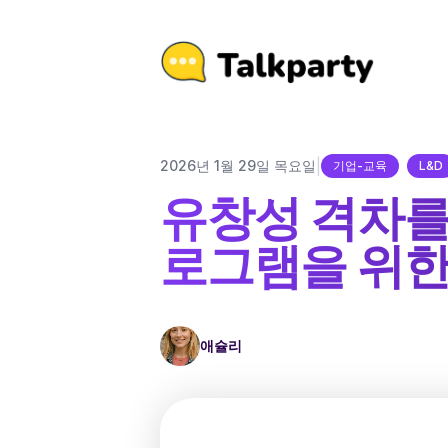
|
2026년 1월 29일 목요일
기업-교육
L&D
유창성 격차를
로그램을 위한
애슐리