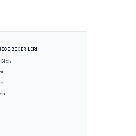
IZCE BECERILERI
Bilgisi
si
me
ma
a