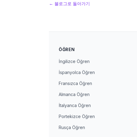
←
블로그로 돌아가기
ÖĞREN
İngilizce Öğren
İspanyolca Öğren
Fransızca Öğren
Almanca Öğren
İtalyanca Öğren
Portekizce Öğren
Rusça Öğren