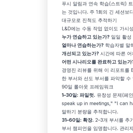
푸시 알림과 연속 학습(스트릭) 
는 것입니다. 주 1회의 긴 세션보
대규모로 진척도 추적하기
L&D에는 수동 작업 없이도 가시성
누가 연습하고 있는가?
일일 활성 
얼마나 연습하는가?
학습자별 말하
개선되고 있는가?
시간에 따른 어휘
어떤 시나리오를 완료하고 있는가
경영진 리뷰를 위해 이 리포트를 E
한 부서와 선도 부서를 파악할 수
90일 롤아웃 프레임워크
1–30일: 파일럿.
유창성 문제(페인 
speak up in meetings," "I 
말하기 분량을 추적합니다.
31–60일: 확장.
2–3개 부서를 추
부서 챔피언을 임명합니다. 관리자