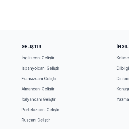
GELIŞTIR
İNGIL
İngilizceni Geliştir
Kelime 
İspanyolcanı Geliştir
Dilbilgi
Fransızcanı Geliştir
Dinle
Almancanı Geliştir
Konuş
İtalyancanı Geliştir
Yazm
Portekizceni Geliştir
Rusçanı Geliştir