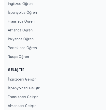
İngilizce Öğren
İspanyolca Öğren
Fransızca Öğren
Almanca Öğren
İtalyanca Öğren
Portekizce Öğren
Rusça Öğren
GELIŞTIR
İngilizceni Geliştir
İspanyolcanı Geliştir
Fransızcanı Geliştir
Almancanı Geliştir