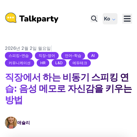
Ko
|
2026년 2월 2일 월요일
스피킹-연습
직장-영어
언어-학습
AI
커뮤니케이션
HR
L&D
에듀테크
직장에서 하는 비동기 스피킹 연
습: 음성 메모로 자신감을 키우는
방법
애슐리