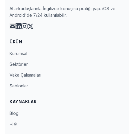
AI arkadaşlarınla İngilizce konuşma pratiği yap. iOS ve
Android'de 7/24 kullanılabilir.
mail
linkedin
instagram
x
ÜRÜN
Kurumsal
Sektörler
Vaka Çalışmaları
Şablonlar
KAYNAKLAR
Blog
지원