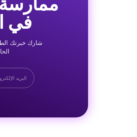
ممارسة ا
في ال
الحا