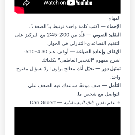
المهام
الإحماء
— اكتب كلمة واحدة ترتبط بـ“الضعف”.
التقليد الصوتي
— قلّد من 2:00–2:45 مع التركيز على
التنغيم التصاعدي-التنازلي في الحوار.
الإيقاف وإعادة الصياغة
— أوقف عند 4:30–5:10؛
اشرح مفهوم “التخدير العاطفي” بكلماتك.
تمثيل دور
— تخيّل أنك معالج براون؛ ردّ بسؤال مفتوح
واحد.
التأمل
— صف موقفًا ساعدك فيه الضعف على
التواصل مع شخص ما.
6.
علم نفس ذاتك المستقبلية
— Dan Gilbert