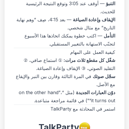
التنبؤ
— أوقف عند 3:05 وتوقع النتيجة الرئيسية
للحديث.
الإيقاف وإعادة الصياغة
— بعد 4:15، صِف “وهم نهاية
التاريخ” مع مثال شخصي.
التأمل
— اكتب خطوة يمكنك اتخاذها هذا الأسبوع
لتجنّب الاستهانة بالتغيير المستقبلي.
كيفية العمل على المهام
شغّل كل مقطع ثلاث مرات:
① استماع صافي، ②
التقليد الصوتي، ③ الإيقاف وإعادة الصياغة.
سجّل صوتك
في المرة الثالثة وقارن بين النبر والإيقاع
مع الأصل.
دوّن العبارات الجديدة
(مثل “on the other hand”،
“it turns out”) في قائمة مراجعة متباعدة.
استمر في المحادثة مع TalkParty
TalkParty