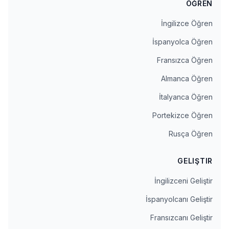
ÖĞREN
İngilizce Öğren
İspanyolca Öğren
Fransızca Öğren
Almanca Öğren
İtalyanca Öğren
Portekizce Öğren
Rusça Öğren
GELIŞTIR
İngilizceni Geliştir
İspanyolcanı Geliştir
Fransızcanı Geliştir