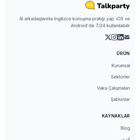
AI arkadaşlarınla İngilizce konuşma pratiği yap. iOS ve
Android'de 7/24 kullanılabilir.
instagram
linkedin
x
mail
ÜRÜN
Kurumsal
Sektörler
Vaka Çalışmaları
Şablonlar
KAYNAKLAR
Blog
الدعم