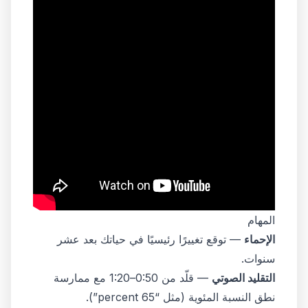
المهام
الإحماء
— توقع تغييرًا رئيسيًا في حياتك بعد عشر
سنوات.
التقليد الصوتي
— قلّد من 0:50–1:20 مع ممارسة
نطق النسبة المئوية (مثل “65 percent”).