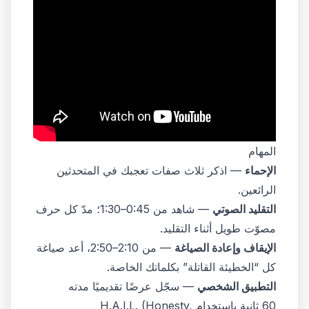
المهام
الإحماء
— اذكر ثلاث صفات تعجبك في المتحدثين
الرائعين.
التقليد الصوتي
— شاهد من 0:45–1:30؛ مدّ كل حرف
مصوّت طويل أثناء التقليد.
الإيقاف وإعادة الصياغة
— من 2:10–2:50، أعد صياغة
كل “الخطيئة القاتلة” بكلماتك الخاصة.
التطبيق الشخصي
— سجّل عرضًا تقديميًا مدته
60 ثانية باستخدام H.A.I.L. (Honesty,