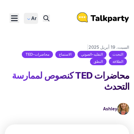
Ar
|
السبت، 19 أبريل 2025
التحدث
التقليد-الصوتي
الاستماع
محاضرات-TED
الطلاقة
النطق
محاضرات TED كنصوص لممارسة
التحدث
Ashley