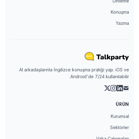
Dinleme
Konuşma
Yazma
AI arkadaşlarınla İngilizce konuşma pratiği yap. iOS ve
Android'de 7/24 kullanılabilir.
instagram
linkedin
x
mail
ÜRÜN
Kurumsal
Sektörler
Vaka Çalışmaları