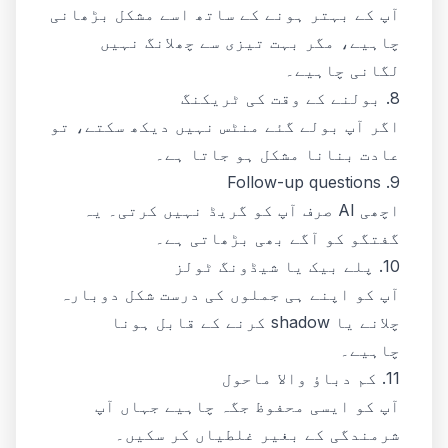
آپ کے بہتر ہونے کے ساتھ اسے مشکل بڑھانی
چاہیے، مگر بہت تیزی سے چھلانگ نہیں
لگانی چاہیے۔
8. بولنے کے وقت کی ٹریکنگ
اگر آپ بولے گئے منٹس نہیں دیکھ سکتے، تو
عادت بنانا مشکل ہو جاتا ہے۔
9. Follow-up questions
اچھی AI صرف آپ کو گریڈ نہیں کرتی۔ یہ
گفتگو کو آگے بھی بڑھاتی ہے۔
10. پلے بیک یا شیڈونگ ٹولز
آپ کو اپنے ہی جملوں کی درست شکل دوبارہ
چلانے یا shadow کرنے کے قابل ہونا
چاہیے۔
11. کم دباؤ والا ماحول
آپ کو ایسی محفوظ جگہ چاہیے جہاں آپ
شرمندگی کے بغیر غلطیاں کر سکیں۔