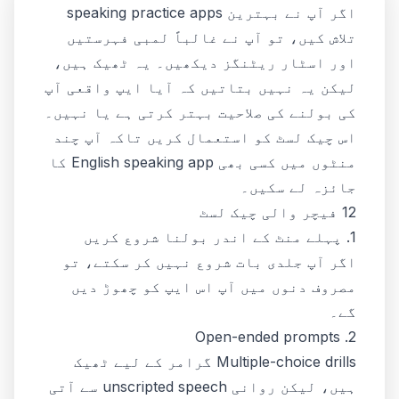
اگر آپ نے بہترین speaking practice apps
تلاش کیں، تو آپ نے غالباً لمبی فہرستیں
اور اسٹار ریٹنگز دیکھیں۔ یہ ٹھیک ہیں،
لیکن یہ نہیں بتاتیں کہ آیا ایپ واقعی آپ
کی بولنے کی صلاحیت بہتر کرتی ہے یا نہیں۔
اس چیک لسٹ کو استعمال کریں تاکہ آپ چند
منٹوں میں کسی بھی English speaking app کا
جائزہ لے سکیں۔
12 فیچر والی چیک لسٹ
1. پہلے منٹ کے اندر بولنا شروع کریں
اگر آپ جلدی بات شروع نہیں کر سکتے، تو
مصروف دنوں میں آپ اس ایپ کو چھوڑ دیں
گے۔
2. Open-ended prompts
Multiple-choice drills گرامر کے لیے ٹھیک
ہیں، لیکن روانی unscripted speech سے آتی