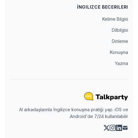
İNGILIZCE BECERILERI
Kelime Bilgisi
Dilbilgisi
Dinleme
Konuşma
Yazma
AI arkadaşlarınla İngilizce konuşma pratiği yap. iOS ve
Android'de 7/24 kullanılabilir.
instagram
linkedin
x
mail