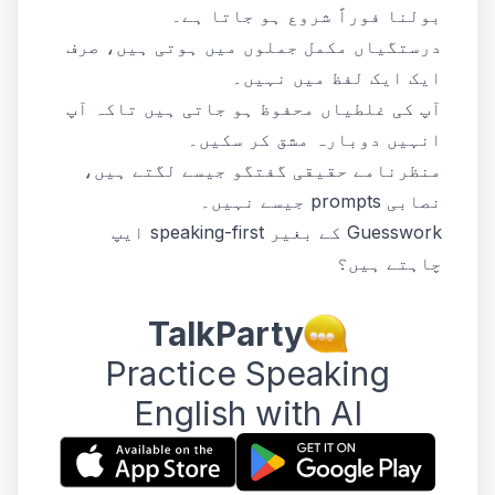
بولنا فوراً شروع ہو جاتا ہے۔
درستگیاں مکمل جملوں میں ہوتی ہیں، صرف
ایک ایک لفظ میں نہیں۔
آپ کی غلطیاں محفوظ ہو جاتی ہیں تاکہ آپ
انہیں دوبارہ مشق کر سکیں۔
منظرنامے حقیقی گفتگو جیسے لگتے ہیں،
نصابی prompts جیسے نہیں۔
Guesswork کے بغیر speaking-first ایپ
چاہتے ہیں؟
TalkParty
Practice Speaking
English with AI