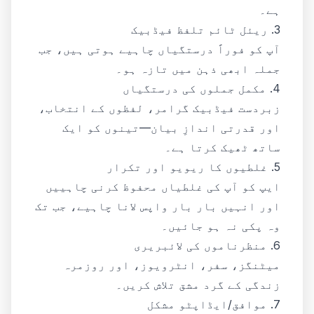
ہے۔
3. ریئل ٹائم تلفظ فیڈبیک
آپ کو فوراً درستگیاں چاہیے ہوتی ہیں، جب
جملہ ابھی ذہن میں تازہ ہو۔
4. مکمل جملوں کی درستگیاں
زبردست فیڈبیک گرامر، لفظوں کے انتخاب،
اور قدرتی اندازِ بیان—تینوں کو ایک
ساتھ ٹھیک کرتا ہے۔
5. غلطیوں کا ریویو اور تکرار
ایپ کو آپ کی غلطیاں محفوظ کرنی چاہییں
اور انہیں بار بار واپس لانا چاہیے، جب تک
وہ پکی نہ ہو جائیں۔
6. منظرناموں کی لائبریری
میٹنگز، سفر، انٹرویوز، اور روزمرہ
زندگی کے گرد مشق تلاش کریں۔
7. موافق/ایڈاپٹو مشکل