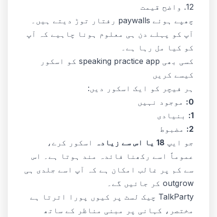
12. واضح قیمت
چھپے ہوئے paywalls رفتار توڑ دیتے ہیں۔
آپ کو پہلے دن ہی معلوم ہونا چاہیے کہ آپ
کو کیا مل رہا ہے۔
کسی بھی speaking practice app کو اسکور
کیسے کریں
ہر فیچر کو ایک اسکور دیں:
0:
موجود نہیں
1:
بنیادی
2:
مضبوط
جو ایپ
18 یا اس سے زیادہ
اسکور کرے،
عموماً اسے رکھنا فائدہ مند ہوتا ہے۔ اس
سے کم پر غالب امکان ہے کہ آپ اسے جلدی ہی
outgrow کر جائیں گے۔
TalkParty چیک لسٹ پر کیوں پورا اترتا ہے
مختصر، کہانی پر مبنی مناظر کے ساتھ