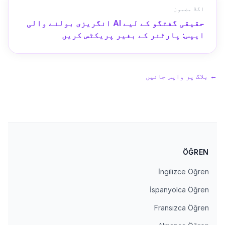
اگلا مضمون
حقیقی گفتگو کے لیے AI انگریزی بولنے والی
ایپس: پارٹنر کے بغیر پریکٹس کریں
←
بلاگ پر واپس جائیں
ÖĞREN
İngilizce Öğren
İspanyolca Öğren
Fransızca Öğren