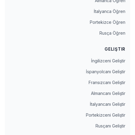
Almanca Öğren
İtalyanca Öğren
Portekizce Öğren
Rusça Öğren
GELIŞTIR
İngilizceni Geliştir
İspanyolcanı Geliştir
Fransızcanı Geliştir
Almancanı Geliştir
İtalyancanı Geliştir
Portekizceni Geliştir
Rusçanı Geliştir