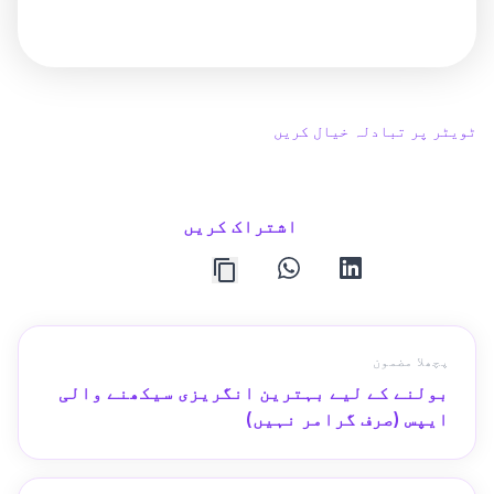
ٹویٹر پر تبادلہ خیال کریں
اشتراک کریں
whatsapp
linkedin
پچھلا مضمون
بولنے کے لیے بہترین انگریزی سیکھنے والی
ایپس (صرف گرامر نہیں)