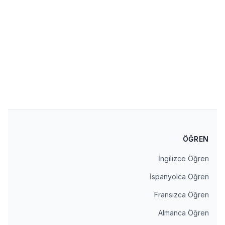
Corporate Language Training Tracker:
Measure Engagement, Act on Time
Which department is active, which is falling behind?
Track your program weekly and monthly with this free
Excel template.
1 مارچ، 2025
İndir
→
ÖĞREN
İngilizce Öğren
İspanyolca Öğren
Fransızca Öğren
Almanca Öğren