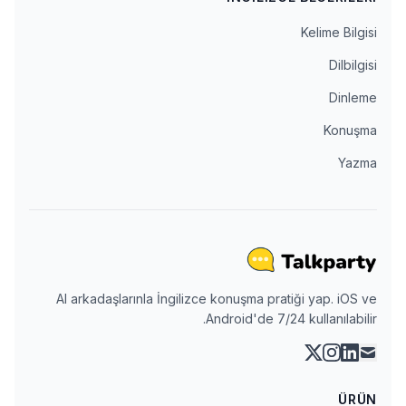
Kelime Bilgisi
Dilbilgisi
Dinleme
Konuşma
Yazma
AI arkadaşlarınla İngilizce konuşma pratiği yap. iOS ve
Android'de 7/24 kullanılabilir.
instagram
linkedin
x
mail
ÜRÜN