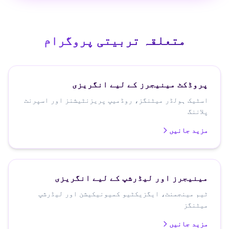
متعلقہ تربیتی پروگرام
پروڈکٹ مینیجرز کے لیے انگریزی
اسٹیک ہولڈر میٹنگز، روڈمیپ پریزنٹیشنز اور اسپرنٹ
پلاننگ
مزید جانیں
مینیجرز اور لیڈرشپ کے لیے انگریزی
ٹیم مینجمنٹ، ایگزیکٹیو کمیونیکیشن اور لیڈرشپ
میٹنگز
مزید جانیں