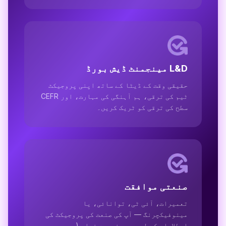
L&D مینجمنٹ ڈیش بورڈ
حقیقی وقت کے ڈیٹا کے ساتھ اپنی پروجیکٹ
ٹیم کی ترقی، ہم آہنگی کی مہارت، اور CEFR
سطح کی ترقی کو ٹریک کریں۔
صنعتی موافقت
تعمیرات، آئی ٹی، توانائی، یا
مینوفیکچرنگ — آپ کی صنعت کی پروجیکٹ کی
اصطلاحات کے لیے حسب ضرورت نصاب (جیسے،