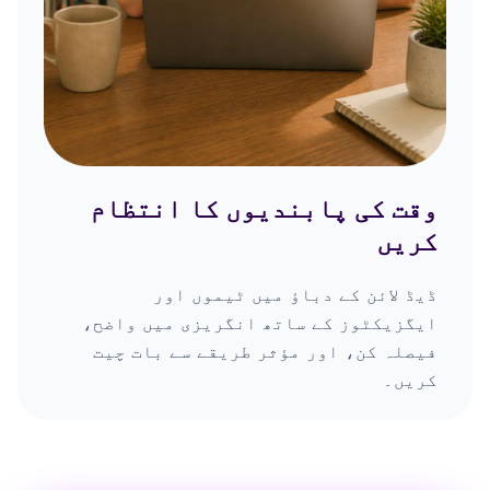
وقت کی پابندیوں کا انتظام
کریں
ڈیڈ لائن کے دباؤ میں ٹیموں اور
ایگزیکٹوز کے ساتھ انگریزی میں واضح،
فیصلہ کن، اور مؤثر طریقے سے بات چیت
کریں۔