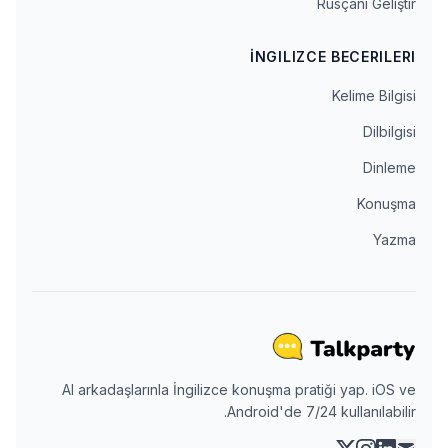
Rusçanı Geliştir
İNGILIZCE BECERILERI
Kelime Bilgisi
Dilbilgisi
Dinleme
Konuşma
Yazma
AI arkadaşlarınla İngilizce konuşma pratiği yap. iOS ve
Android'de 7/24 kullanılabilir.
instagram
linkedin
x
mail