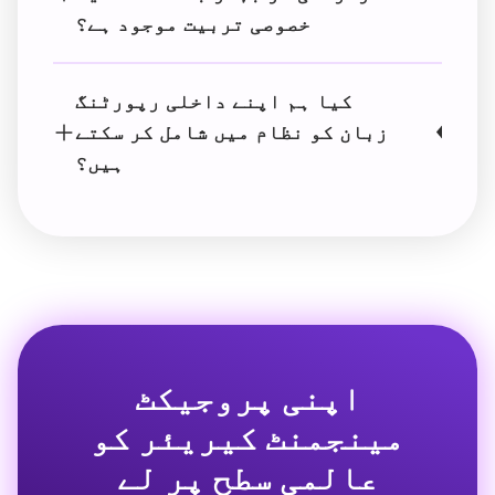
خصوصی تربیت موجود ہے؟
کیا ہم اپنے داخلی رپورٹنگ
زبان کو نظام میں شامل کر سکتے
ہیں؟
اپنی پروجیکٹ
مینجمنٹ کیریئر کو
عالمی سطح پر لے