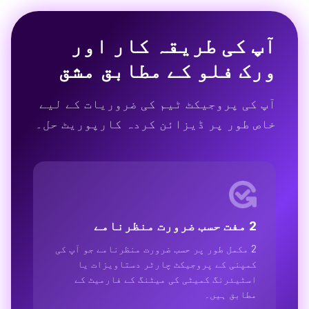
آپ کی طریقہ کار اور
ورک فلو کے مطابق مشق
آپ کی پروجیکٹ ٹیم کی ضروریات کے لیے
خاص طور پر ڈیزائن کردہ کارپوریٹ حل۔
2 مفت حسب ضرورت منظرنامے
2 مکمل طور پر حسب ضرورت منظرنامے جو آپ کی
کمپنی کے پروجیکٹ چارٹر دستاویزات یا
اسٹیئرنگ کمیٹی کی میٹنگ کے فارمیٹ کے
مطابق ہیں۔