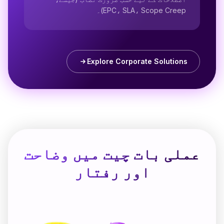
EPC، SLA، Scope Creep)۔
Explore Corporate Solutions
عملی بات چیت میں وضاحت
اور رفتار