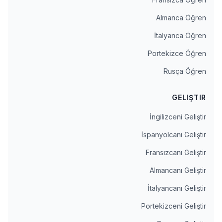
Almanca Öğren
İtalyanca Öğren
Portekizce Öğren
Rusça Öğren
GELIŞTIR
İngilizceni Geliştir
İspanyolcanı Geliştir
Fransızcanı Geliştir
Almancanı Geliştir
İtalyancanı Geliştir
Portekizceni Geliştir