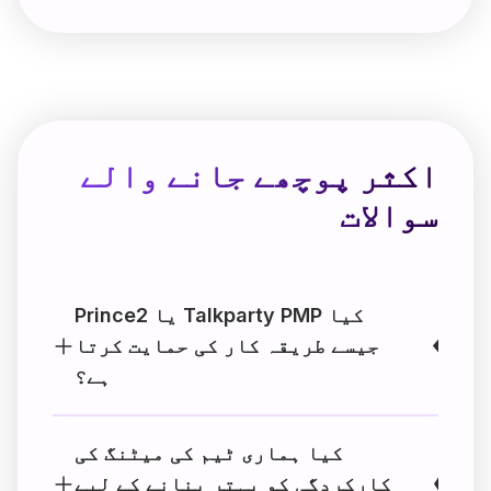
اکثر پوچھے جانے والے
سوالات
کیا Talkparty PMP یا Prince2
جیسے طریقہ کار کی حمایت کرتا
ہے؟
کیا ہماری ٹیم کی میٹنگ کی
کارکردگی کو بہتر بنانے کے لیے