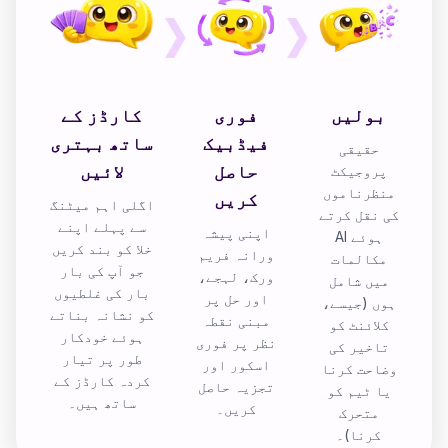
بولیں
فوری
کارڈز کے
فیڈبیک
ساتھ بہتری
حقیقی
حاصل
لائیں
پروجیکٹ
منظرناموں
کریں
اگلی اہم میٹنگ
کی نقل کرتے
سے پہلے اپنے
اپنی پیشہ
ہوئے AI
خلا کو بند کریں
ورانہ فریم
مکالمات
جو آپ کی بار
ورک، لہجے،
میں شامل
بار کی غلطیوں
اور حل پر
ہوں (جیسے،
کو نشانہ بناتے
مبنی نقطہ
کلائنٹ کو
ہوئے خودکار
نظر پر فوری
تاخیر کی
طور پر تیار
اسکور اور
وضاحت کرنا
کردہ کارڈز کے
تجزیہ حاصل
یا ٹیم کو
ساتھ ہیں۔
کریں۔
متحرک
کرنا)۔