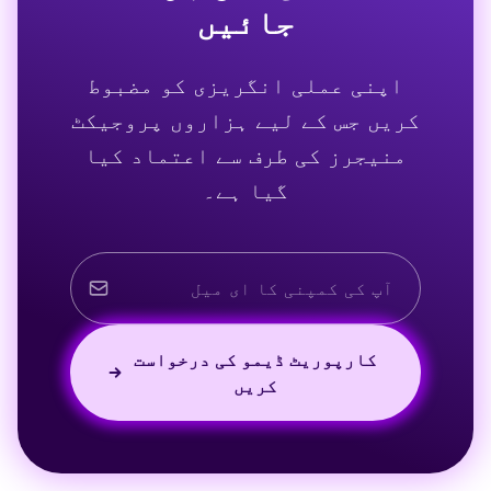
جائیں
اپنی عملی انگریزی کو مضبوط
کریں جس کے لیے ہزاروں پروجیکٹ
منیجرز کی طرف سے اعتماد کیا
گیا ہے۔
کارپوریٹ ڈیمو کی درخواست
کریں