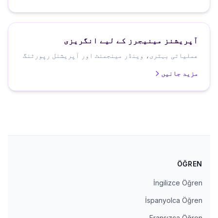
آپریشنز مینیجرز کے لیے انگریزی
عملیاتی بہتری، وینڈر مینجمنٹ اور آپریشنل رپورٹنگ
مزید جانیں
ÖĞREN
İngilizce Öğren
İspanyolca Öğren
Fransızca Öğren