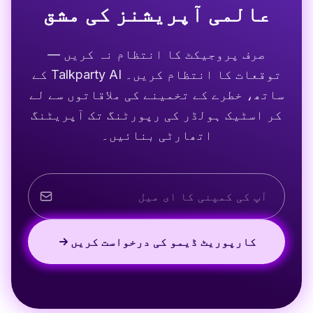
عالمی آپریشنز کی مشق
صرف پروجیکٹ کا انتظام نہ کریں —
توقعات کا انتظام کریں۔ Talkparty AI کے
ساتھ، خطرے کے تخمینے کی ملاقاتوں سے لے
کر اسٹیک ہولڈر کی رپورٹنگ تک آپریٹنگ
اتھارٹی بنائیں۔
کارپوریٹ ڈیمو کی درخواست کریں