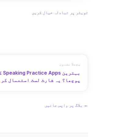
ٹویٹر پر تبادلہ خیال کریں
پچھلا مضمون
پوچھا؟ یہ شارٹ لسٹ استعمال کری
←
بلاگ پر واپس جائیں