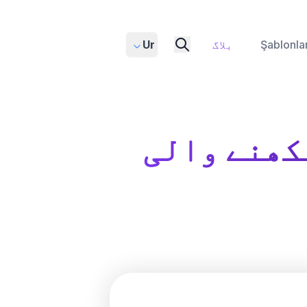
Şablonla
بلاگ
Ur
کھنے والی