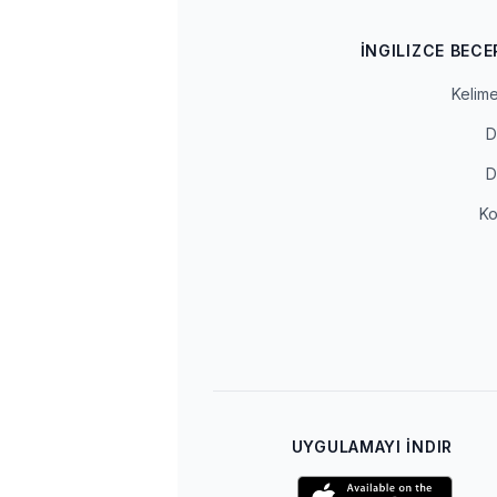
İNGILIZCE BECE
Kelime
D
D
K
UYGULAMAYI İNDIR