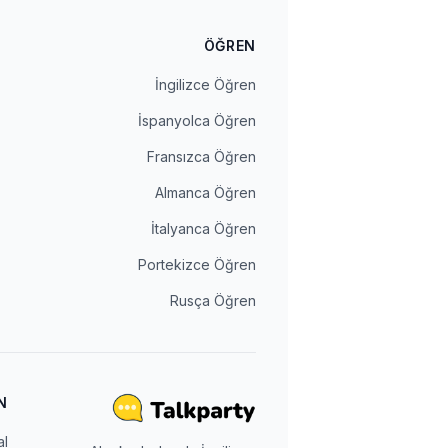
ÖĞREN
İngilizce Öğren
İspanyolca Öğren
Fransızca Öğren
Almanca Öğren
İtalyanca Öğren
Portekizce Öğren
Rusça Öğren
N
al