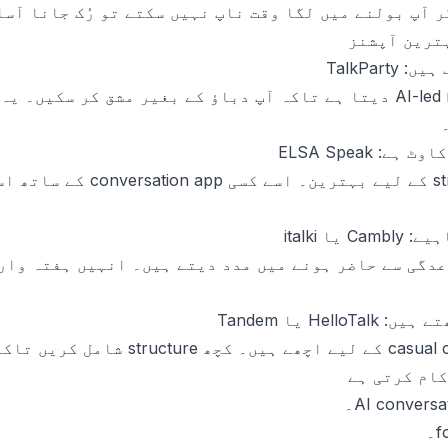
 آپ بولنے میں لگا وقت ناپ نہیں سکتے تو رُک جانا آسا
ترین آپشنز
TalkPar
sched آپ کو باقاعدگی سے حاضر ہونے میں مدد دیتے ہیں۔ انہیں ہف
He یا Tandem
کام کرتی ہے