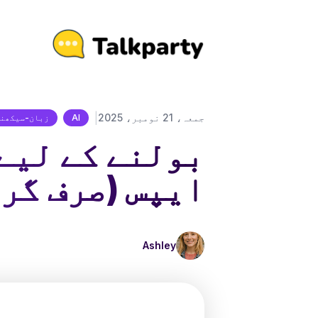
|
جمعہ، 21 نومبر، 2025
AI
زبان-سیکھن
بولنے کے لیے
ایپس (صرف گر
Ashley