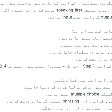
سے بہترین انگریزی سیکھنے والی ایپس کے بارے میں پوچھتے ہیں،
ایک فہرست ملتی ہے۔ مگر مقبول ہونا ہمیشہ peaking-first
یقی زبان سنیں یا پڑھیں۔
لیں، صرف ذہن میں نہیں۔
، اس پر درستگیاں حاصل کریں۔
وبارہ مشق کریں۔
 والی ایپس میں کیا دیکھیں
منٹ میں آپ کو بولنا شروع کر دینا چاہیے۔
multi نہیں ہوتی۔
مر، اور phrasing تینوں کو ساتھ درست کریں۔
ر، انٹرویوز، اور روزمرہ زندگی۔