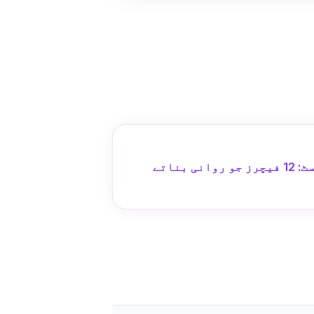
بولنے کی مشق ایپ چیک لسٹ: 12 فیچرز جو روانی بناتے