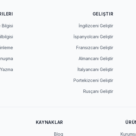
RILERI
GELIŞTIR
 Bilgisi
İngilizceni Geliştir
ilbilgisi
İspanyolcanı Geliştir
inleme
Fransızcanı Geliştir
onuşma
Almancanı Geliştir
Yazma
İtalyancanı Geliştir
Portekizceni Geliştir
Rusçanı Geliştir
KAYNAKLAR
ÜRÜ
Blog
Kurums