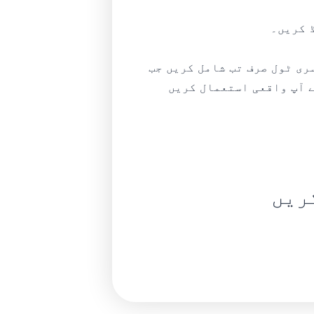
 کریں۔
روائے۔ دوسری ٹول صرف تب شامل کریں جب
l جیسا کوئی واضح خلا پُر کرے۔ بہترین stack وہی ہے جسے آپ واقعی استعمال کریں