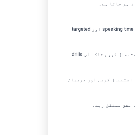
ن ہو جاتا ہے۔
TalkParty آپ کو نجی، AI-led role-play دیتا ہے تاکہ آپ دباؤ کے بغیر مشق کر سکیں۔ یہ speaking time اور targeted
accent clarity اور stress patterns کے لیے بہترین۔ اسے کسی conversation app کے ساتھ استعمال کریں تاکہ آپ drills
تہ وار استعمال کریں اور درمیان