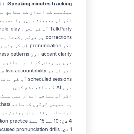
Speaking minutes tracking:
اگر
سیکھنے کے انداز کے مطابق بہ
اگر آپ جھجھکتے ہیں یا مصروف ہیں: ty
corrections پر فوکس رکھتا ہے۔
اگر pronunciation آپ کی بڑی رکاوٹ ہے: ELSA Speak
میں ہی پھنس کر نہ رہ جائیں۔
اگر آپ کو live accountability چاہیے: Cambly یا italki
uled sessions
میں AI کے ساتھ مشق کریں۔
اگر آپ سماجی انداز میں سیکھتے ہیں: lloTalk
یہ حقیقی لوگوں کے ساتھ casual chats کے لیے اچھے ہیں۔ کچھ structure شامل کریں تاکہ مشق مستقل رہے۔
ایک سادہ ہفتہ وار روٹین جو 
4 دن:
10 سے 15 منٹ AI conversation practice۔
1 دن:
focused pronunciation drills۔