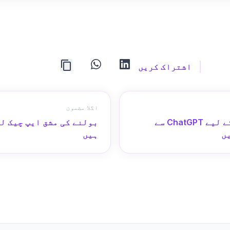
whatsapp
linkedin
اشتراک کریں
اگلا مضمون
بہترین Speaking Practice Apps کے لیے ChatGPT سے
ں
ہیں