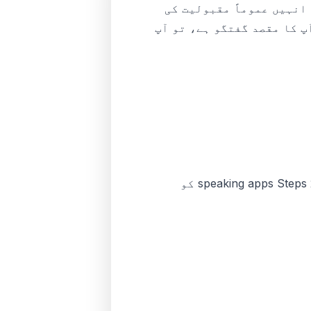
 تو انہیں عموماً مقبولیت کی
s ہونے کے برابر نہیں۔ اگر آپ کا مقصد گفتگو ہے، تو آپ
زیادہ تر انگریزی سیکھنے والی ایپس Step 1 اچھی طرح سنبھال لیتی ہیں۔ بہترین speaking apps Steps 2-4 کو