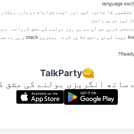
غلطیوں کا جائزہ لیں اور اپنے جوابات دوبارہ ریکارڈ
ا تیز ترین راستہ
یک ایسی English learning app منتخب کریں جو آپ سے ہر روز بولنے کی مشق ک
وہ pronunciation یا ive feedback
Ready
TalkParty