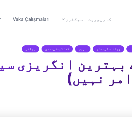
کارپوریٹ
سیکٹرز
Vaka Çalışmaları
r
ا
بولنے-کی-مشق
ایپس
گفتگو-کی-مشق
روانی
 بہترین انگریزی سی
امر نہیں)