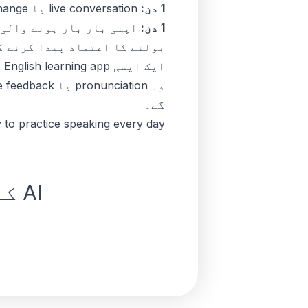
1 دن:
live conversation یا language exchange۔
1 دن:
اپنی بار بار ہونے والی 
بولنے کا اعتماد پیدا کرنے ک
ا
گے۔
 to practice speaking every day?
AI کے ساتھ انگریزی بولنے کی مشق کریں