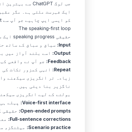
جب لوگ ChatGPT 
کو ایسی ایپ چاہیے جو آپ سے output کروائے، صرف input نہ دے۔
The speaking-first loop
حقیقی speaking progress ایک سادہ لوپ سے آتی ہے:
Input:
سیاق و سباق کے ساتھ حق
Output:
اسے بلند آواز میں بو
Feedback:
جو آپ نے واقعی کہا
Repeat:
انہی کمزور نکات کی د
ناگزیر بنا دیتی ہیں۔
بولنے کے لیے انگریزی سیکھنے
Voice-first interface:
پہلے ہی 
Open-ended prompts:
حقیقی گفتگو ple choice
Full-sentence corrections:
معنی، گرا
Scenario practice:
میٹنگز، سف