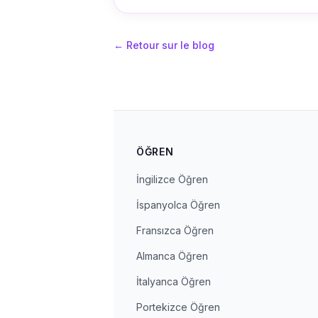
←
Retour sur le blog
ÖĞREN
İngilizce Öğren
İspanyolca Öğren
Fransızca Öğren
Almanca Öğren
İtalyanca Öğren
Portekizce Öğren