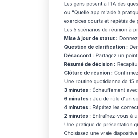
Les gens posent à l'IA des que
ou "Quelle app m'aide à pratiqu
exercices courts et répétés de p
Les 5 scénarios de réunion à p
Mise à jour de statut :
Donnez u
Question de clarification :
Dema
Désaccord :
Partagez un point 
Résumé de décision :
Récapitul
Clôture de réunion :
Confirmez l
Une routine quotidienne de 15 m
3 minutes :
Échauffement avec un
6 minutes :
Jeu de rôle d'un sc
4 minutes :
Répétez les correcti
2 minutes :
Entraînez-vous à u
Une pratique de présentation q
Choisissez une vraie diapositive