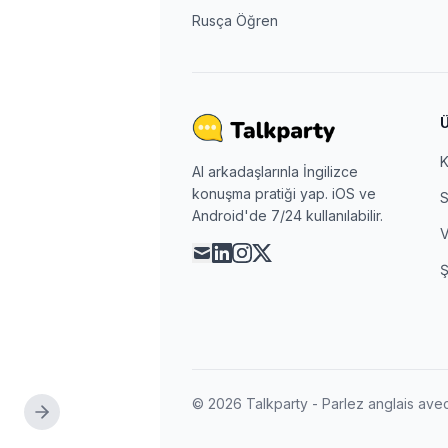
Rusça Öğren
K
AI arkadaşlarınla İngilizce
konuşma pratiği yap. iOS ve
S
Android'de 7/24 kullanılabilir.
V
mail
linkedin
instagram
x
Ş
© 2026 Talkparty - Parlez anglais avec 