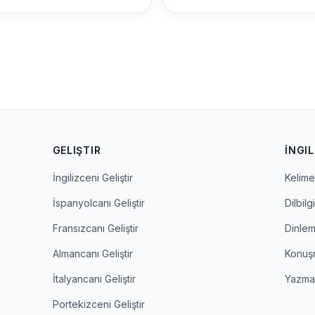
GELIŞTIR
İNGIL
İngilizceni Geliştir
Kelime 
İspanyolcanı Geliştir
Dilbilgi
Fransızcanı Geliştir
Dinle
Almancanı Geliştir
Konuş
İtalyancanı Geliştir
Yazm
Portekizceni Geliştir