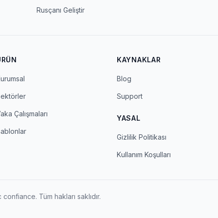
Rusçanı Geliştir
ÜRÜN
KAYNAKLAR
urumsal
Blog
ektörler
Support
aka Çalışmaları
YASAL
ablonlar
Gizlilik Politikası
Kullanım Koşulları
confiance. Tüm hakları saklıdır.