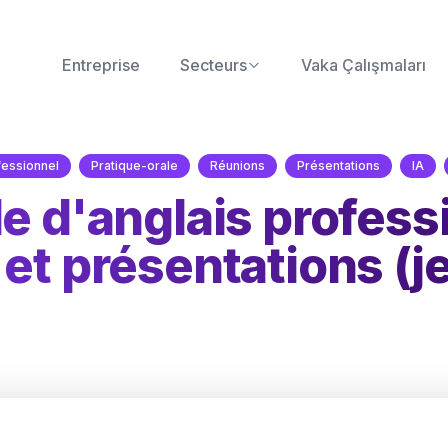
Entreprise
Secteurs
Vaka Çalışmaları
fessionnel
Pratique-orale
Réunions
Présentations
IA
le d'anglais profess
et présentations (je