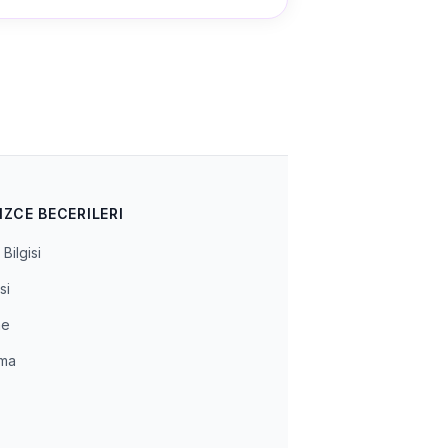
IZCE BECERILERI
Bilgisi
si
me
ma
a