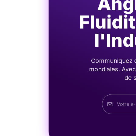
Angl
Fluidi
l'In
Communiquez cl
mondiales. Avec
de s