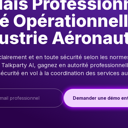
ais Profession
té Opérationnel
dustrie Aéronau
airement et en toute sécurité selon les norme
 Talkparty AI, gagnez en autorité professionnel
écurité en vol à la coordination des services au
Demander une démo ent