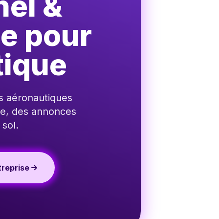
nel &
le pour
tique
s aéronautiques
le, des annonces
 sol.
reprise