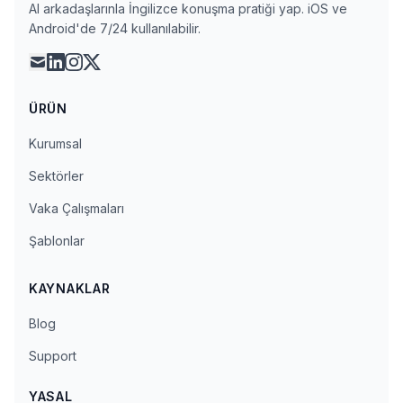
AI arkadaşlarınla İngilizce konuşma pratiği yap. iOS ve
Android'de 7/24 kullanılabilir.
mail
linkedin
instagram
x
ÜRÜN
Kurumsal
Sektörler
Vaka Çalışmaları
Şablonlar
KAYNAKLAR
Blog
Support
YASAL