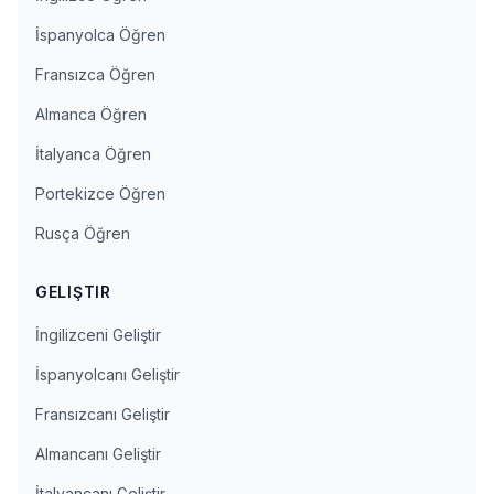
İspanyolca Öğren
Fransızca Öğren
Almanca Öğren
İtalyanca Öğren
Portekizce Öğren
Rusça Öğren
GELIŞTIR
İngilizceni Geliştir
İspanyolcanı Geliştir
Fransızcanı Geliştir
Almancanı Geliştir
İtalyancanı Geliştir