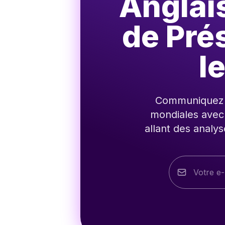
Anglai
de Pré
l
Communiquez v
mondiales avec 
allant des analy