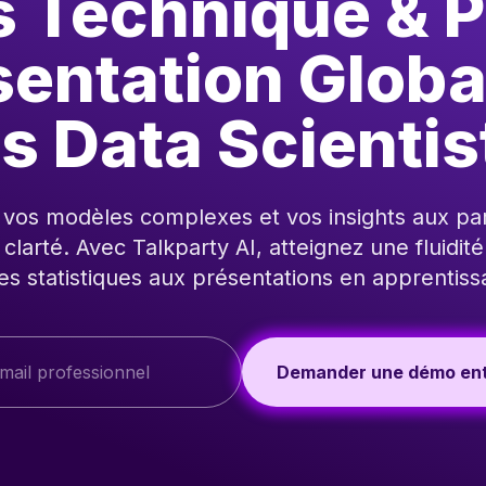
s Technique & P
sentation Globa
es Data Scientis
os modèles complexes et vos insights aux par
clarté. Avec Talkparty AI, atteignez une fluidité
ses statistiques aux présentations en apprentis
Demander une démo ent