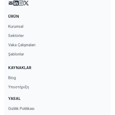
mail
linkedin
instagram
x
ÜRÜN
Kurumsal
Sektörler
Vaka Çalışmaları
Şablonlar
KAYNAKLAR
Blog
Υποστήριξη
YASAL
Gizlilik Politikası