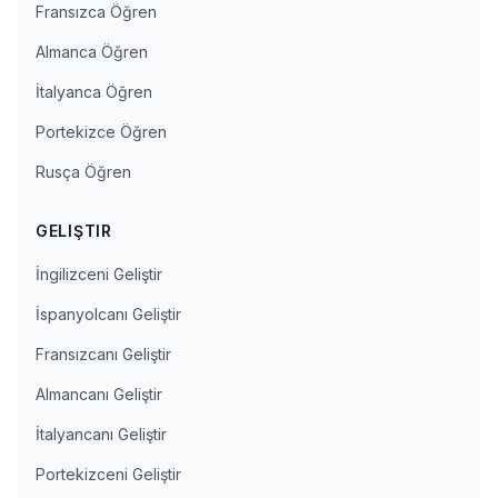
Fransızca Öğren
Almanca Öğren
İtalyanca Öğren
Portekizce Öğren
Rusça Öğren
GELIŞTIR
İngilizceni Geliştir
İspanyolcanı Geliştir
Fransızcanı Geliştir
Almancanı Geliştir
İtalyancanı Geliştir
Portekizceni Geliştir