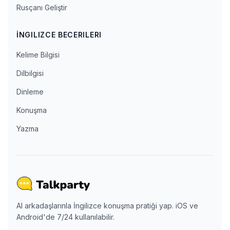
Rusçanı Geliştir
İNGILIZCE BECERILERI
Kelime Bilgisi
Dilbilgisi
Dinleme
Konuşma
Yazma
AI arkadaşlarınla İngilizce konuşma pratiği yap. iOS ve
Android'de 7/24 kullanılabilir.