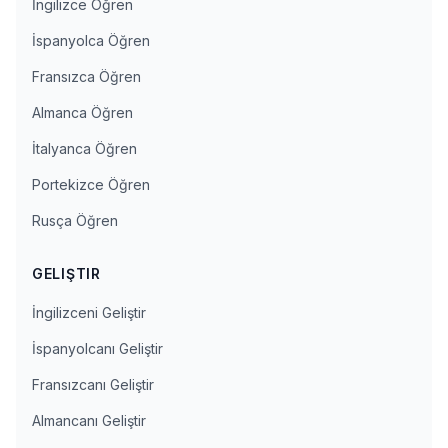
İngilizce Öğren
İspanyolca Öğren
Fransızca Öğren
Almanca Öğren
İtalyanca Öğren
Portekizce Öğren
Rusça Öğren
GELIŞTIR
İngilizceni Geliştir
İspanyolcanı Geliştir
Fransızcanı Geliştir
Almancanı Geliştir