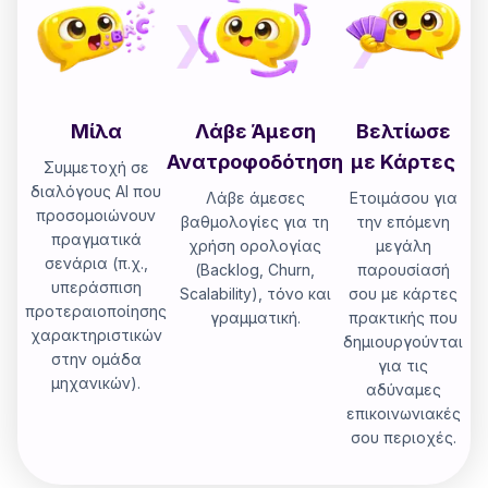
Μίλα
Λάβε Άμεση
Βελτίωσε
Ανατροφοδότηση
με Κάρτες
Συμμετοχή σε
διαλόγους AI που
Λάβε άμεσες
Ετοιμάσου για
προσομοιώνουν
βαθμολογίες για τη
την επόμενη
πραγματικά
χρήση ορολογίας
μεγάλη
σενάρια (π.χ.,
(Backlog, Churn,
παρουσίασή
υπεράσπιση
Scalability), τόνο και
σου με κάρτες
προτεραιοποίησης
γραμματική.
πρακτικής που
χαρακτηριστικών
δημιουργούνται
στην ομάδα
για τις
μηχανικών).
αδύναμες
επικοινωνιακές
σου περιοχές.