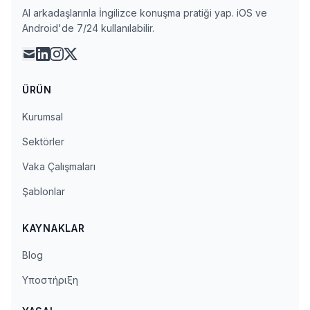
AI arkadaşlarınla İngilizce konuşma pratiği yap. iOS ve
Android'de 7/24 kullanılabilir.
mail
linkedin
instagram
x
ÜRÜN
Kurumsal
Sektörler
Vaka Çalışmaları
Şablonlar
KAYNAKLAR
Blog
Υποστήριξη