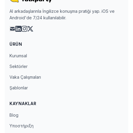
AI arkadaşlarınla İngilizce konuşma pratiği yap. iOS ve
Android'de 7/24 kullanılabilir.
mail
linkedin
instagram
x
ÜRÜN
Kurumsal
Sektörler
Vaka Çalışmaları
Şablonlar
KAYNAKLAR
Blog
Υποστήριξη