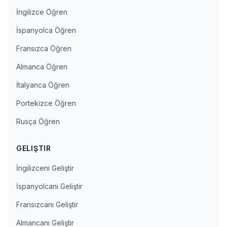
İngilizce Öğren
İspanyolca Öğren
Fransızca Öğren
Almanca Öğren
İtalyanca Öğren
Portekizce Öğren
Rusça Öğren
GELIŞTIR
İngilizceni Geliştir
İspanyolcanı Geliştir
Fransızcanı Geliştir
Almancanı Geliştir