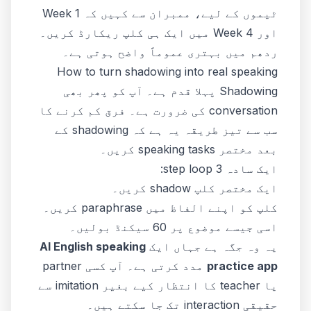
ٹیموں کے لیے، ممبران سے کہیں کہ Week 1
اور Week 4 میں ایک ہی کلپ ریکارڈ کریں۔
ردھم میں بہتری عموماً واضح ہوتی ہے۔
How to turn shadowing into real speaking
Shadowing پہلا قدم ہے۔ آپ کو پھر بھی
conversation کی ضرورت ہے۔ فرق کم کرنے کا
سب سے تیز طریقہ یہ ہے کہ shadowing کے
بعد مختصر speaking tasks کریں۔
ایک سادہ 3 step loop:
ایک مختصر کلپ shadow کریں۔
کلپ کو اپنے الفاظ میں paraphrase کریں۔
اسی جیسے موضوع پر 60 سیکنڈ بولیں۔
یہ وہ جگہ ہے جہاں ایک
AI English speaking
practice app
مدد کرتی ہے۔ آپ کسی partner
یا teacher کا انتظار کیے بغیر imitation سے
حقیقی interaction تک جا سکتے ہیں۔