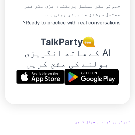
چھوٹی مگر مسلسل پریکٹس، بڑی مگر غیر
مستقل سیشنز سے بہتر ہوتی ہے۔
Ready to practice with real conversations?
TalkParty
AI کے ساتھ انگریزی
بولنے کی مشق کریں
ٹویٹر پر تبادلہ خیال کریں