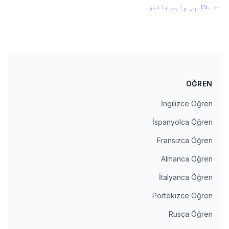
←
بلاگ پر واپس جائیں
ÖĞREN
İngilizce Öğren
İspanyolca Öğren
Fransızca Öğren
Almanca Öğren
İtalyanca Öğren
Portekizce Öğren
Rusça Öğren