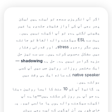
اگر آپ انگریزی سمجھ تو لیتے ہیں لیکن
پھر بھی آپ کی آواز فلیٹ، جلدی، یا غیر
یقینی لگتی ہے، تو آپ اکیلے نہیں ہیں۔
بہت سے ESL سیکھنے والے الفاظ تو جانتے
ہیں مگر ردھم، stress، اور قدرتی رفتار
میں مشکل محسوس کرتے ہیں۔ سب سے تیز حل
مزید گرامر نہیں ہے۔ حل ہے
shadowing
—
ایک مختصر روزانہ روٹین جس میں آپ کسی
native speaker کے ساتھ ایک ہی وقت میں
بولتے ہیں۔
یہ گائیڈ آپ کو 10 منٹ کا ایسا روٹین دیتا
ہے جو آپ ہر روز کر سکتے ہیں—چاہے آپ
اکیلے سیکھنے والے ہوں یا عالمی ٹیم۔ یہ
خاص طور پر اُن لوگوں کے لیے بھی بہتر