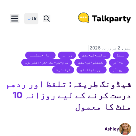
Ur
|
پیر، 2 فروری، 2026
تلفظ
بولنے-کی-مشق
روانی
زبان-سیکھنا
اے-آئی
گفتگو-کی-مشق
کام-کی-جگہ-کی-انگریزی
ایچ-آر
ایل-اینڈ-ڈی
ایڈ-ٹیک
شیڈونگ طریقہ: تلفظ اور ردھم
درست کرنے کے لیے روزانہ 10
منٹ کا معمول
Ashley