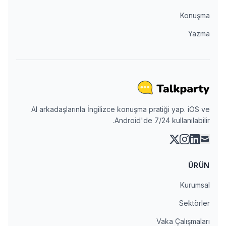
Konuşma
Yazma
AI arkadaşlarınla İngilizce konuşma pratiği yap. iOS ve
Android'de 7/24 kullanılabilir.
instagram
linkedin
x
mail
ÜRÜN
Kurumsal
Sektörler
Vaka Çalışmaları