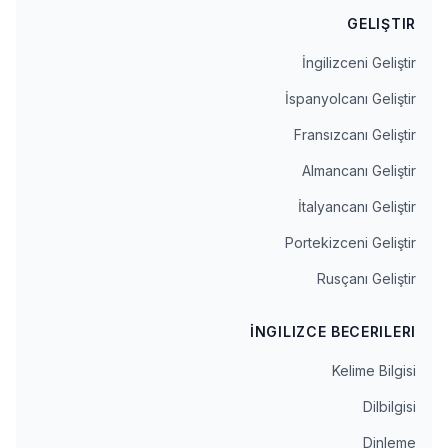
GELIŞTIR
İngilizceni Geliştir
İspanyolcanı Geliştir
Fransızcanı Geliştir
Almancanı Geliştir
İtalyancanı Geliştir
Portekizceni Geliştir
Rusçanı Geliştir
İNGILIZCE BECERILERI
Kelime Bilgisi
Dilbilgisi
Dinleme