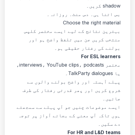
shadow کریں۔
بس اتنا ہی۔ دس منٹ۔ روزانہ۔
Choose the right material
بہترین نتائج کے لیے ایسے مختصر کلپس
منتخب کریں جن میں تلفظ واضح ہو اور
بولنے کی رفتار حقیقی ہو۔
For ESL learners
مختصر interviews، YouTube clips، podcasts،
یا TalkParty dialogues۔
پہلے آہستہ اور واضح بولنے والوں سے
شروع کریں اور پھر قدرتی رفتار کی طرف
جائیں۔
ایسے موضوعات چنیں جو آپ پہلے سے سمجھتے
ہوں تاکہ آپ معنی کے بجائے آواز پر توجہ
دے سکیں۔
For HR and L&D teams