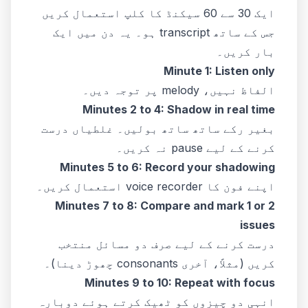
ایک 30 سے 60 سیکنڈ کا کلپ استعمال کریں
جس کے ساتھ transcript ہو۔ یہ دن میں ایک
بار کریں۔
Minute 1: Listen only
الفاظ نہیں، melody پر توجہ دیں۔
Minutes 2 to 4: Shadow in real time
بغیر رکے ساتھ ساتھ بولیں۔ غلطیاں درست
کرنے کے لیے pause نہ کریں۔
Minutes 5 to 6: Record your shadowing
اپنے فون کا voice recorder استعمال کریں۔
Minutes 7 to 8: Compare and mark 1 or 2
issues
درست کرنے کے لیے صرف دو مسائل منتخب
کریں (مثلاً، آخری consonants چھوڑ دینا)۔
Minutes 9 to 10: Repeat with focus
انہی دو چیزوں کو ٹھیک کرتے ہوئے دوبارہ