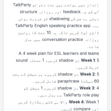
انداز میں بولنے میں مدد دے، تو TalkParty
آپ کو وہ feedback اور روزانہ structure
دیتی ہے جس کی shadowing کو ضرورت ہوتی
ہے۔ TalkParty English speaking practice app
ڈاؤن لوڈ کریں تاکہ یہ 10 منٹ کا روٹین
روزانہ conversation practice میں بدل
جائے۔
A 4 week plan for ESL learners and teams
Week 1
: 5 دن shadow کریں، 1 مسئلہ sound
ٹریک کریں۔
Week 2
: 5 دن shadow کریں، ہر سیشن کے بعد
60 سیکنڈ paraphrase شامل کریں۔
Week 3
: 4 دن shadow کریں، 1 سیشن کو
TalkParty role play سے بدل دیں۔
Week 4
: Week 1 والا ہی کلپ ریکارڈ کریں
اور compare کریں۔