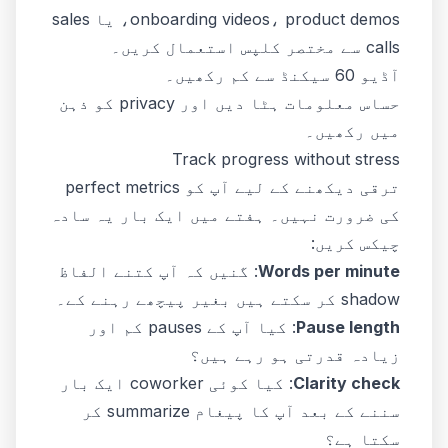
onboarding videos، product demos، یا sales
calls سے مختصر کلپس استعمال کریں۔
آڈیو 60 سیکنڈ سے کم رکھیں۔
حساس معلومات ہٹا دیں اور privacy کو ذہن
میں رکھیں۔
Track progress without stress
ترقی دیکھنے کے لیے آپ کو perfect metrics
کی ضرورت نہیں۔ ہفتے میں ایک بار یہ سادہ
چیکس کریں:
Words per minute
: گنیں کہ آپ کتنے الفاظ
shadow کر سکتے ہیں بغیر پیچھے رہنے کے۔
Pause length
: کیا آپ کے pauses کم اور
زیادہ قدرتی ہو رہے ہیں؟
Clarity check
: کیا کوئی coworker ایک بار
سننے کے بعد آپ کا پیغام summarize کر
سکتا ہے؟