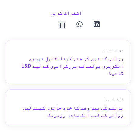
اشتراک کریں
whatsapp
linkedin
پچھلا مضمون
روانی کے فرق کو ختم کرنا: قابلِ توسیع
انگریزی بولنے کے پروگراموں کے لیے L&D
گائیڈ
اگلا مضمون
بولنے کی پیش رفت کا خود جائزہ کیسے لیں:
روانی کے لیے ایک سادہ روبریک