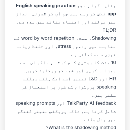
بنایا گیا ہے جو
English speaking practice
app
تلاش کر رہے ہیں جو آپ کو قدرتی انداز
میں بولنے اور اعتماد بنانے میں مدد دے۔
TL;DR
Shadowing، سست، word by word repetition کے
مقابلے میں ردھم، stress، اور تلفظ زیادہ
تیزی سے سکھاتی ہے۔
10 منٹ کا روٹین کام کرتا ہے اگر آپ اسے
روزانہ کریں اور خود کو ریکارڈ کریں۔
HR اور L&D ٹیمیں اسے ایک ہلکے پھلکے
speaking پروگرام کے طور پر استعمال کر
سکتی ہیں۔
TalkParty AI feedback اور speaking prompts
شامل کرتا ہے، تاکہ پریکٹس حقیقی گفتگو
میں بدل جائے۔
What is the shadowing method?