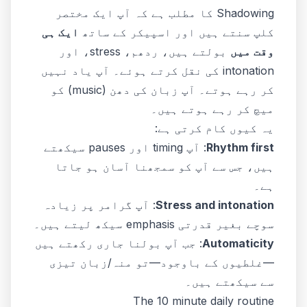
Shadowing کا مطلب ہے کہ آپ ایک مختصر
کلپ سنتے ہیں اور اسپیکر کے ساتھ
ایک ہی
وقت میں
بولتے ہیں، ردھم، stress، اور
intonation کی نقل کرتے ہوئے۔ آپ یاد نہیں
کر رہے ہوتے۔ آپ زبان کی دھن (music) کو
میچ کر رہے ہوتے ہیں۔
یہ کیوں کام کرتی ہے:
Rhythm first
: آپ timing اور pauses سیکھتے
ہیں، جس سے آپ کو سمجھنا آسان ہو جاتا
ہے۔
Stress and intonation
: آپ گرامر پر زیادہ
سوچے بغیر قدرتی emphasis سیکھ لیتے ہیں۔
Automaticity
: جب آپ بولنا جاری رکھتے ہیں
—غلطیوں کے باوجود—تو منہ/زبان تیزی
سے سیکھتے ہیں۔
The 10 minute daily routine