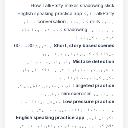
How TalkParty makes shadowing stick
TalkParty ایک English speaking practice app
ہے جو drills کے بجائے conversation کے لیے
بنی ہے۔ یہ shadowing کے ساتھ اچھا کام
کرتی ہے کیونکہ:
Short, story based scenes
بہترین 30 سے 60
سیکنڈ کے کلپس فراہم کرتے ہیں۔
Mistake detection
بار بار ہونے والی
غلطیوں کو نمایاں کرتی ہے تاکہ آپ جان
سکیں کیا درست کرنا ہے۔
Targeted practice
آپ کی حقیقی غلطیوں کی
بنیاد پر mini exercises دیتی ہے۔
Low pressure practice
حقیقی میٹنگز سے
پہلے اعتماد بنانے میں مدد دیتی ہے۔
اگر آپ ایسی
English speaking practice app
تلاش کر رہے ہیں جو آپ کو واضح اور قدرتی