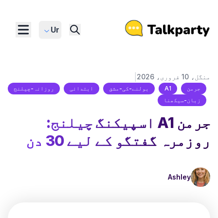
Ur
|
منگل، 10 فروری، 2026
جرمن
A1
بولنے-کی-مشق
ابتدائی
روزانہ-چیلنج
زبان-سیکھنا
جرمن A1 اسپیکنگ چیلنج:
روزمرہ گفتگو کے لیے 30 دن
Ashley