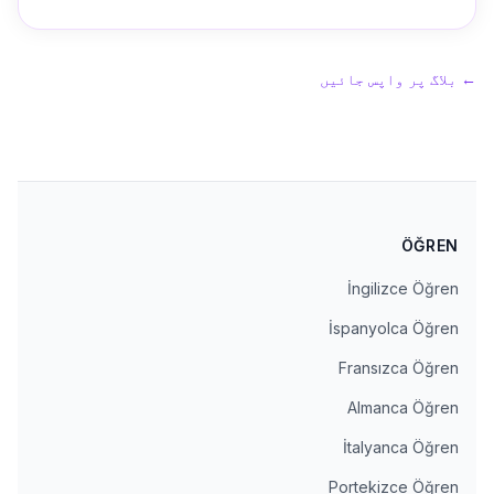
←
بلاگ پر واپس جائیں
ÖĞREN
İngilizce Öğren
İspanyolca Öğren
Fransızca Öğren
Almanca Öğren
İtalyanca Öğren
Portekizce Öğren