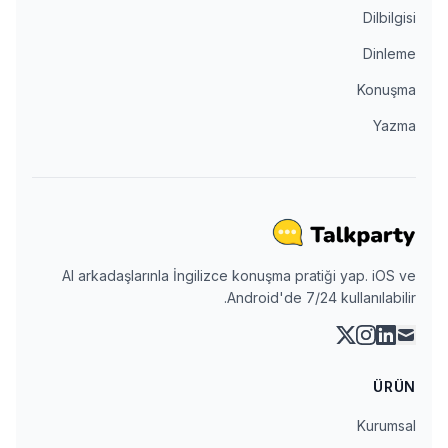
Dilbilgisi
Dinleme
Konuşma
Yazma
AI arkadaşlarınla İngilizce konuşma pratiği yap. iOS ve
Android'de 7/24 kullanılabilir.
instagram
linkedin
x
mail
ÜRÜN
Kurumsal