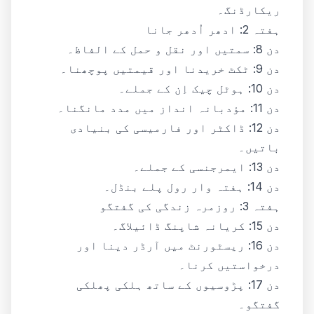
ریکارڈنگ۔
ہفتہ 2: ادھر اُدھر جانا
دن 8: سمتیں اور نقل و حمل کے الفاظ۔
دن 9: ٹکٹ خریدنا اور قیمتیں پوچھنا۔
دن 10: ہوٹل چیک اِن کے جملے۔
دن 11: مؤدبانہ انداز میں مدد مانگنا۔
دن 12: ڈاکٹر اور فارمیسی کی بنیادی
باتیں۔
دن 13: ایمرجنسی کے جملے۔
دن 14: ہفتہ وار رول پلے بنڈل۔
ہفتہ 3: روزمرہ زندگی کی گفتگو
دن 15: کریانہ شاپنگ ڈائیلاگ۔
دن 16: ریسٹورنٹ میں آرڈر دینا اور
درخواستیں کرنا۔
دن 17: پڑوسیوں کے ساتھ ہلکی پھلکی
گفتگو۔