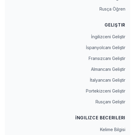
Rusça Öğren
GELIŞTIR
İngilizceni Geliştir
İspanyolcanı Geliştir
Fransızcanı Geliştir
Almancanı Geliştir
İtalyancanı Geliştir
Portekizceni Geliştir
Rusçanı Geliştir
İNGILIZCE BECERILERI
Kelime Bilgisi