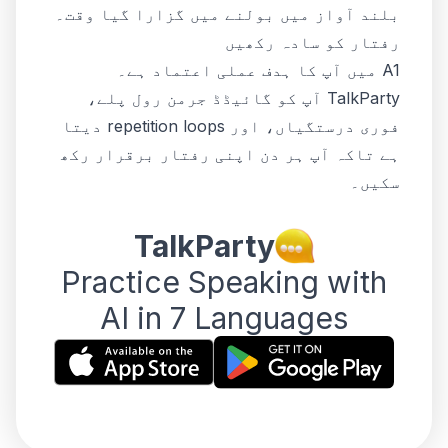
بلند آواز میں بولنے میں گزارا گیا وقت۔
رفتار کو سادہ رکھیں
A1 میں آپ کا ہدف عملی اعتماد ہے۔
TalkParty آپ کو گائیڈڈ جرمن رول پلے،
فوری درستگیاں، اور repetition loops دیتا
ہے تاکہ آپ ہر دن اپنی رفتار برقرار رکھ
سکیں۔
TalkParty
Practice Speaking with
AI in 7 Languages