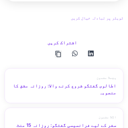
ٹویٹر پر تبادلہ خیال کریں
اشتراک کریں
whatsapp
linkedin
پچھلا مضمون
اطالوی گفتگو شروع کرنے والا: روزانہ مشق کا
منصوبہ
اگلا مضمون
سفر کے لیے فرانسیسی گفتگو: روزانہ 15 منٹ