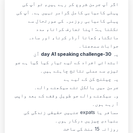
اگر آپ جرمن شروع کر رہے ہیں، تو آپ کی
پہلی کامیابی کامل گرامر نہیں ہے۔ آپ کی
پہلی کامیابی روزمرہ کی صورتحال سے
نکلنا ہے: اپنا تعارف کرانا، مدد
مانگنا، کھانا آرڈر کرنا، اور سادہ
جوابات سمجھنا۔
یہ
30-day A1 speaking challenge
اُن
ابتدائی افراد کے لیے تیار کیا گیا ہے جو
تیزی سے عملی نتائج چاہتے ہیں۔
یہ چیلنج کن کے لیے ہے
جرمن میں بالکل نئے سیکھنے والے۔
وہ سیکھنے والے جو طویل وقفے کے بعد واپس
آ رہے ہوں۔
مسافر یا expats جنہیں حقیقی زندگی کی
بنیادی چیزیں درکار ہوں۔
روزانہ 15 منٹ کی ساخت