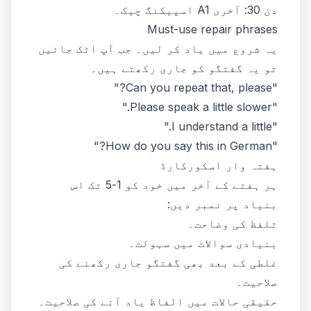
دن 30: آخری A1 اسپیکنگ چیک۔
Must-use repair phrases
یہ شروع میں یاد کر لیں۔ جب آپ اٹک جائیں
تو یہ گفتگو کو جاری رکھتے ہیں۔
"Can you repeat that, please?"
"Please speak a little slower."
"I understand a little."
"How do you say this in German?"
ہفتہ وار اسکورکارڈ
ہر ہفتے کے آخر میں خود کو 1-5 تک اس
بنیاد پر نمبر دیں:
تلفظ کی وضاحت۔
بنیادی سوالات میں سہولت۔
غلطی کے بعد بھی گفتگو جاری رکھنے کی
صلاحیت۔
حقیقی حالات میں الفاظ یاد آنے کی صلاحیت۔