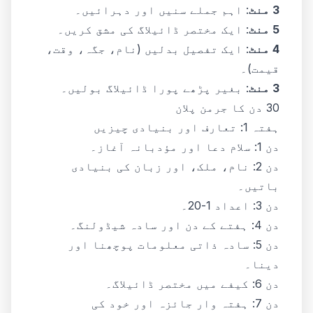
3 منٹ
: اہم جملے سنیں اور دہرائیں۔
5 منٹ
: ایک مختصر ڈائیلاگ کی مشق کریں۔
4 منٹ
: ایک تفصیل بدلیں (نام، جگہ، وقت،
قیمت)۔
3 منٹ
: بغیر پڑھے پورا ڈائیلاگ بولیں۔
30 دن کا جرمن پلان
ہفتہ 1: تعارف اور بنیادی چیزیں
دن 1: سلام دعا اور مؤدبانہ آغاز۔
دن 2: نام، ملک، اور زبان کی بنیادی
باتیں۔
دن 3: اعداد 1-20۔
دن 4: ہفتے کے دن اور سادہ شیڈولنگ۔
دن 5: سادہ ذاتی معلومات پوچھنا اور
دینا۔
دن 6: کیفے میں مختصر ڈائیلاگ۔
دن 7: ہفتہ وار جائزہ اور خود کی