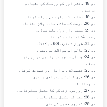
دن 18: دفتر اور کو ورکنگ کی بنیادی
باتیں۔
دن 19: مشاغل کے بارے میں بات کرنا۔
دن 20: دوست کے ساتھ سادہ پلان بنانا۔
دن 21: ہفتہ وار رول پلے بنڈل۔
ہفتہ 4: اعتماد بڑھانا
دن 22: طویل تعارف (60 سیکنڈ)۔
دن 23: فالو اَپ سوالات پوچھنا۔
دن 24: جب آپ سمجھ نہ پائیں تو رِپیئر
جملے۔
دن 25: تفصیلات دہرانا اور تصدیق کرنا۔
دن 26: فون کال کی بنیادی باتیں
سنبھالنا۔
دن 27: روزمرہ زندگی کا مکمل منظرنامہ۔
دن 28: سفر کا مکمل منظرنامہ۔
دن 29: کمزور حصوں کی مشق۔