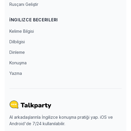
Rusçanı Geliştir
İNGILIZCE BECERILERI
Kelime Bilgisi
Dilbilgisi
Dinleme
Konuşma
Yazma
AI arkadaşlarınla İngilizce konuşma pratiği yap. iOS ve
Android'de 7/24 kullanılabilir.