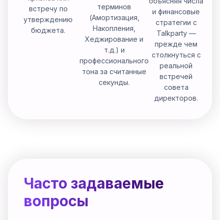
объясняя числа
терминов
встречу по
и финансовые
(Амортизация,
утверждению
стратегии с
Накопления,
бюджета.
Talkparty —
Хеджирование и
прежде чем
т.д.) и
столкнуться с
профессионального
реальной
тона за считанные
встречей
секунды.
совета
директоров.
Часто задаваемые
вопросы