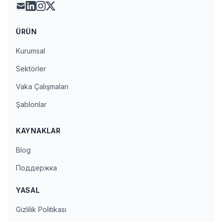
mail
linkedin
instagram
x
ÜRÜN
Kurumsal
Sektörler
Vaka Çalışmaları
Şablonlar
KAYNAKLAR
Blog
Поддержка
YASAL
Gizlilik Politikası