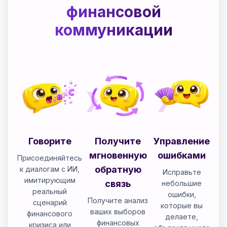
финансовой
коммуникации
Говорите
Получите
Управление
мгновенную
ошибками
Присоединяйтесь
обратную
к диалогам с ИИ,
Исправьте
имитирующим
связь
небольшие
реальный
ошибки,
Получите анализ
сценарий
которые вы
ваших выборов
финансового
делаете,
финансовых
кризиса или