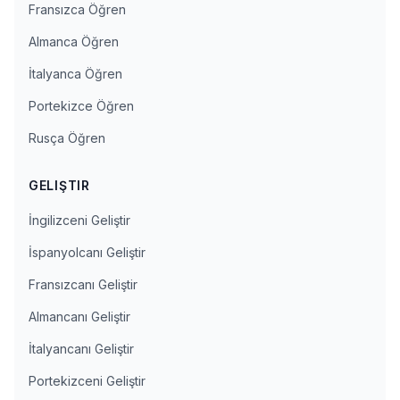
Fransızca Öğren
Almanca Öğren
İtalyanca Öğren
Portekizce Öğren
Rusça Öğren
GELIŞTIR
İngilizceni Geliştir
İspanyolcanı Geliştir
Fransızcanı Geliştir
Almancanı Geliştir
İtalyancanı Geliştir
Portekizceni Geliştir