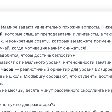
сём мире задают удивительно похожие вопросы. Ниж
й
, которые слышат преподаватели и лингвисты, а так
х, и конкретные советы, которые вы можете применит
лучай, когда мотивация начнёт снижаться!
адобится, чтобы достичь беглости?»
ависят от начального уровня, интенсивности занятий
 часов
— реалистичный ориентир для уровня B2 (upper‑
вые школы Middlebury сообщают, что студенты достиг
ь.
а не
месяцы
; десять минут рассеянного скроллинга не
ьно нужно для разговора?»
азывают, что для повседневного светского общения