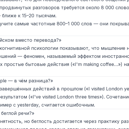
я продвинутых разговоров требуется около 8 000 слов
 ближе к 15–20 тысячам.
учите самые частотные 800–1 000 слов — они покрыв
ийском вместо перевода?»
 когнитивной психологии показывают, что мышление н
решений — феномен, называемый
эффектом иностранно
 простые бытовые действия («I'm making coffee…») н
imple — в чём разница?»
завершённых действий в прошлом («I visited London
ye
зультатом («I've visited London
three times
»). Сочетани
ример с
yesterday
, считается ошибочным.
 беглой речи?»
нятность, но беглость достигается через практику ра