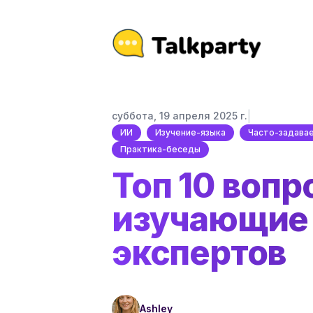
|
суббота, 19 апреля 2025 г.
ИИ
Изучение-языка
Часто-задава
Практика-беседы
Топ 10 вопр
изучающие 
экспертов
Ashley