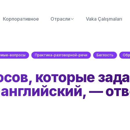
Корпоративное
Отрасли
Vaka Çalışmaları
емые-вопросы
Практика-разговорной-речи
Беглость
Обр
осов, которые зад
английский, — от