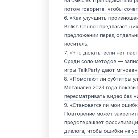
на смысле. Преподаватели р
потом говорите, чтобы сочет
6. «Как улучшить произноше
British Council предлагает ци
предложении перед отдельны
носитель.
7. «Что делать, если нет па
Среди соло‑методов — запис
игры TalkParty дают мгновен
8. «Помогают ли субтитры у
Метанализ 2023 года показы
пересматривать видео без н
9. «Становятся ли мои ошиб
Повторение может закрепить
предотвращает фоссилизацию
диалога, чтобы ошибки не ус