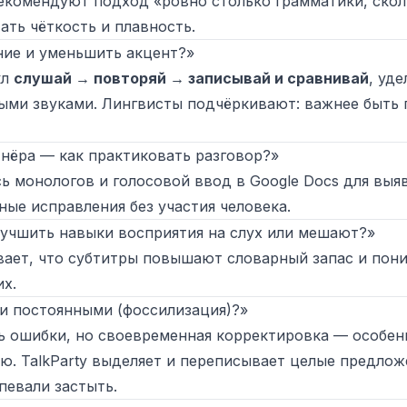
екомендуют подход «ровно столько грамматики, скол
ать чёткость и плавность.
ние и уменьшить акцент?»
кл
слушай → повторяй → записывай и сравнивай
, уд
ми звуками. Лингвисты подчёркивают: важнее быть п
ртнёра — как практиковать разговор?»
ь монологов и голосовой ввод в Google Docs для выя
ные исправления без участия человека.
лучшить навыки восприятия на слух или мешают?»
вает, что субтитры повышают словарный запас и пон
их.
ки постоянными (фоссилизация)?»
 ошибки, но своевременная корректировка — особенн
. TalkParty выделяет и переписывает целые предлож
певали застыть.