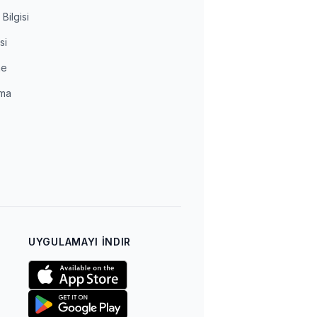
Bilgisi
si
me
ma
a
UYGULAMAYI İNDIR