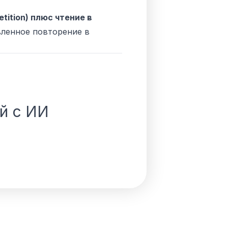
tition) плюс чтение в
вленное повторение в
й с ИИ