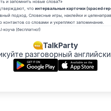
ить и запомнить новые слова?»
дтверждают, что
интервальные карточки (spaced‑repe
ный подход. Словесные игры, наклейки и целенапра
о контактов со словами и укрепляют запоминание.
‑коуча (бесплатно!)
TalkParty
икуйте разговорный английски