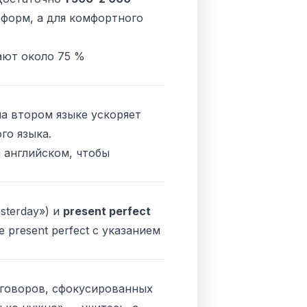
оформ, а для комфортного
ают около 75 %
а втором языке ускоряет
го языка
.
а английском, чтобы
sterday
») и
present perfect
е present perfect с указанием
зговоров, сфокусированных