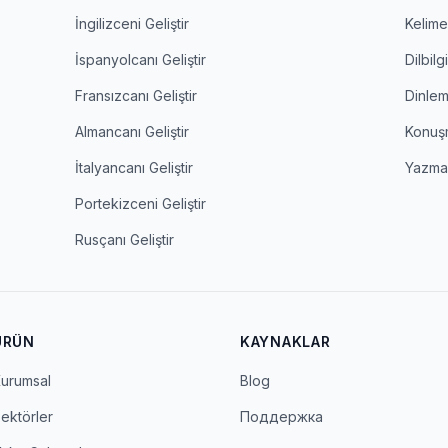
İngilizceni Geliştir
Kelime 
İspanyolcanı Geliştir
Dilbilgi
Fransızcanı Geliştir
Dinle
Almancanı Geliştir
Konuş
İtalyancanı Geliştir
Yazm
Portekizceni Geliştir
Rusçanı Geliştir
ÜRÜN
KAYNAKLAR
urumsal
Blog
ektörler
Поддержка