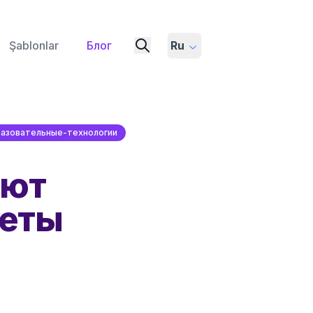
Şablonlar
Блог
Ru
азовательные-технологии
ают
веты