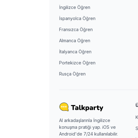
İngilizce Öğren
İspanyolca Öğren
Fransızca Öğren
Almanca Öğren
İtalyanca Öğren
Portekizce Öğren
Rusça Öğren
K
AI arkadaşlarınla İngilizce
konuşma pratiği yap. iOS ve
S
Android'de 7/24 kullanılabilir.