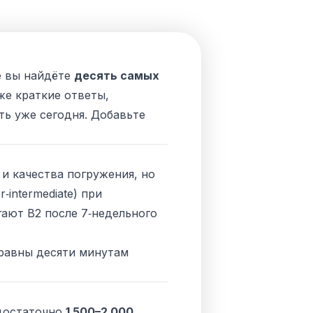
е вы найдёте
десять самых
же краткие ответы,
ь уже сегодня. Добавьте
 и качества погружения, но
intermediate) при
ают B2 после 7‑недельного
 равны десяти минутам
 достаточно
1 500–2 000