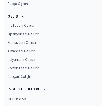
Rusça Öğren
GELIŞTIR
İngilizceni Geliştir
İspanyolcanı Geliştir
Fransızcanı Geliştir
Almancanı Geliştir
İtalyancanı Geliştir
Portekizceni Geliştir
Rusçanı Geliştir
İNGILIZCE BECERILERI
Kelime Bilgisi