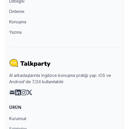
Dilbilgisi
Dinleme
Konuşma
Yazma
AI arkadaşlarınla İngilizce konuşma pratiği yap. iOS ve
Android'de 7/24 kullanılabilir.
mail
linkedin
instagram
x
ÜRÜN
Kurumsal
Sektörler