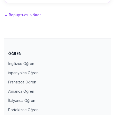
←
Вернуться в блог
ÖĞREN
İngilizce Öğren
İspanyolca Öğren
Fransızca Öğren
Almanca Öğren
İtalyanca Öğren
Portekizce Öğren