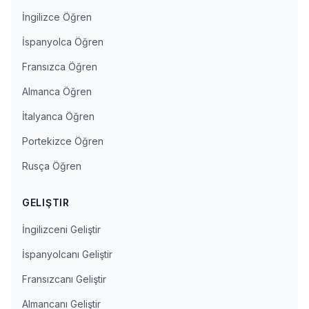
İngilizce Öğren
İspanyolca Öğren
Fransızca Öğren
Almanca Öğren
İtalyanca Öğren
Portekizce Öğren
Rusça Öğren
GELIŞTIR
İngilizceni Geliştir
İspanyolcanı Geliştir
Fransızcanı Geliştir
Almancanı Geliştir