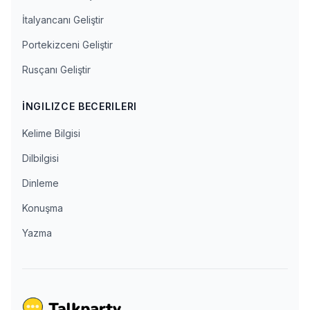
İtalyancanı Geliştir
Portekizceni Geliştir
Rusçanı Geliştir
İNGILIZCE BECERILERI
Kelime Bilgisi
Dilbilgisi
Dinleme
Konuşma
Yazma