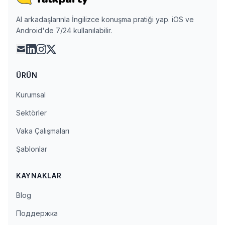
AI arkadaşlarınla İngilizce konuşma pratiği yap. iOS ve
Android'de 7/24 kullanılabilir.
mail
linkedin
instagram
x
ÜRÜN
Kurumsal
Sektörler
Vaka Çalışmaları
Şablonlar
KAYNAKLAR
Blog
Поддержка