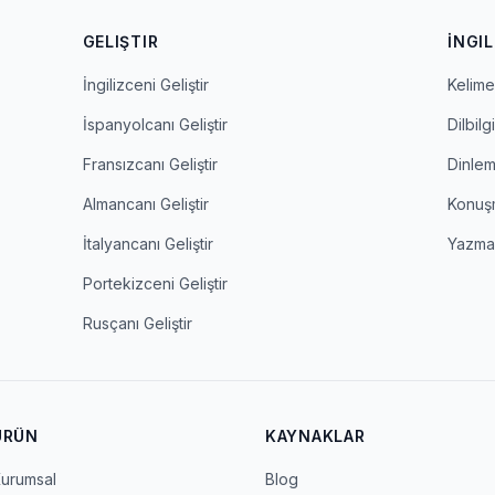
GELIŞTIR
İNGIL
İngilizceni Geliştir
Kelime 
İspanyolcanı Geliştir
Dilbilgi
Fransızcanı Geliştir
Dinle
Almancanı Geliştir
Konuş
İtalyancanı Geliştir
Yazm
Portekizceni Geliştir
Rusçanı Geliştir
ÜRÜN
KAYNAKLAR
urumsal
Blog