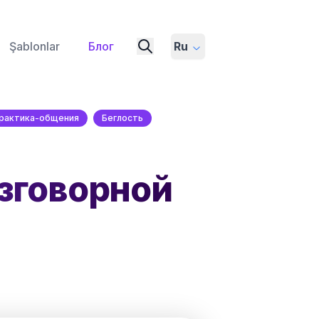
Şablonlar
Блог
Ru
рактика-общения
Беглость
зговорной