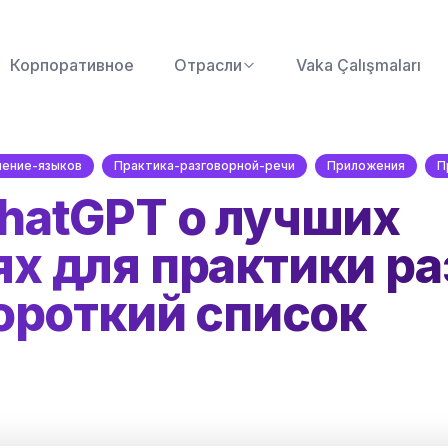
Корпоративное
Отрасли
Vaka Çalışmaları
чение-языков
Практика-разговорной-речи
Приложения
П
hatGPT о лучших
х для практики ра
ороткий список