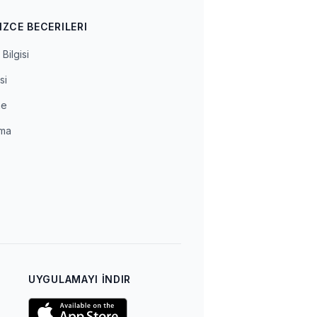
IZCE BECERILERI
Bilgisi
si
me
ma
a
UYGULAMAYI İNDIR