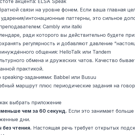
стоте акцента: ELSA Speak
ратной связи на уровне фонем. Если ваша главная це
ударения/интонационные паттерны, это сильное доп
реподавателем: Cambly или italki
лендаре, ради которого вы действительно будете прих
хранять регулярность и добавляют давление “настоящ
ринуждённого общения: HelloTalk или Tandem
льтурного обмена и дружеских чатов. Качество бывае
ванной практикой.
speaking-заданиями: Babbel или Busuu
ебный маршрут плюс периодические задания на говор
 как выбрать приложение
 меньше чем за 60 секунд.
Если это занимает больше
уженные дни.
 без чтения.
Настоящая речь требует открытых подск