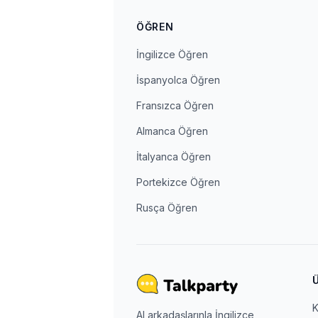
ÖĞREN
İngilizce Öğren
İspanyolca Öğren
Fransızca Öğren
Almanca Öğren
İtalyanca Öğren
Portekizce Öğren
Rusça Öğren
K
AI arkadaşlarınla İngilizce