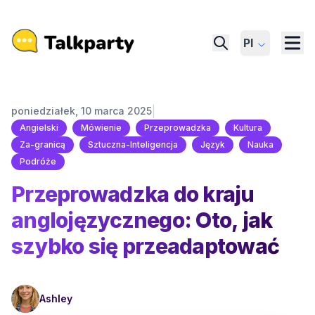
Pl
|
poniedziałek, 10 marca 2025
Angielski
Mówienie
Przeprowadzka
Kultura
Za-granicą
Sztuczna-Inteligencja
Język
Nauka
Podróże
Przeprowadzka do kraju
anglojęzycznego: Oto, jak
szybko się przeadaptować
Ashley