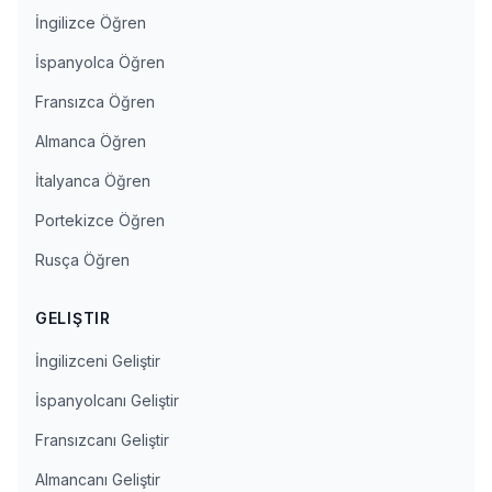
İngilizce Öğren
İspanyolca Öğren
Fransızca Öğren
Almanca Öğren
İtalyanca Öğren
Portekizce Öğren
Rusça Öğren
GELIŞTIR
İngilizceni Geliştir
İspanyolcanı Geliştir
Fransızcanı Geliştir
Almancanı Geliştir