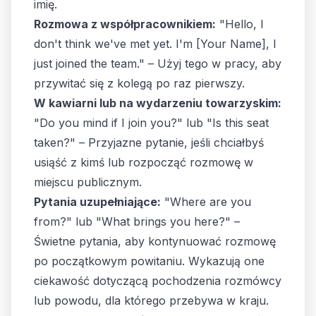
imię.
Rozmowa z współpracownikiem:
"Hello, I
don't think we've met yet. I'm [Your Name], I
just joined the team." – Użyj tego w pracy, aby
przywitać się z kolegą po raz pierwszy.
W kawiarni lub na wydarzeniu towarzyskim:
"Do you mind if I join you?" lub "Is this seat
taken?" – Przyjazne pytanie, jeśli chciałbyś
usiąść z kimś lub rozpocząć rozmowę w
miejscu publicznym.
Pytania uzupełniające:
"Where are you
from?" lub "What brings you here?" –
Świetne pytania, aby kontynuować rozmowę
po początkowym powitaniu. Wykazują one
ciekawość dotyczącą pochodzenia rozmówcy
lub powodu, dla którego przebywa w kraju.