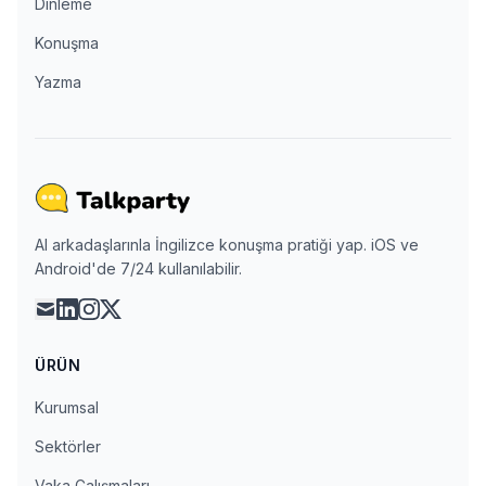
Dinleme
Konuşma
Yazma
AI arkadaşlarınla İngilizce konuşma pratiği yap. iOS ve
Android'de 7/24 kullanılabilir.
mail
linkedin
instagram
x
ÜRÜN
Kurumsal
Sektörler
Vaka Çalışmaları