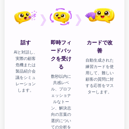
話す
即時フィ
カードで改
ードバッ
善
AIと対話し、
クを受け
実際の顧客
自動生成された
危機または
る
練習カードを使
製品紹介会
用して、難しい
数秒以内に
議をシミュ
顧客の質問に対
共感レベ
レーション
する応答をマス
ル、プロフ
します。
ターします。
ェッショナ
ルなトー
ン、解決志
向の言葉の
選択につい
ての分析を