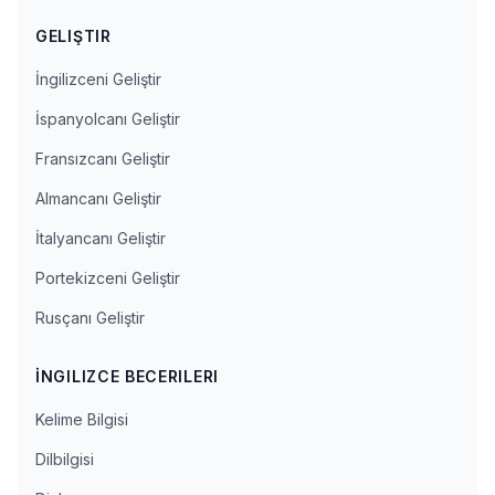
GELIŞTIR
İngilizceni Geliştir
İspanyolcanı Geliştir
Fransızcanı Geliştir
Almancanı Geliştir
İtalyancanı Geliştir
Portekizceni Geliştir
Rusçanı Geliştir
İNGILIZCE BECERILERI
Kelime Bilgisi
Dilbilgisi