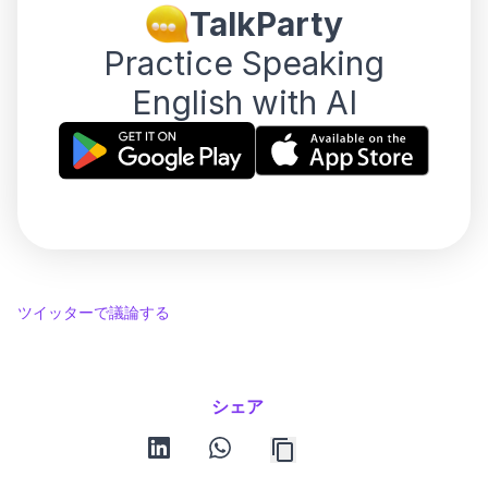
TalkParty
Practice Speaking
English with AI
ツイッターで議論する
シェア
linkedin
whatsapp