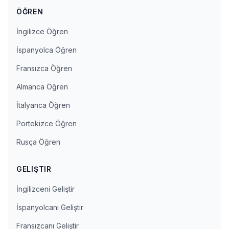
ÖĞREN
İngilizce Öğren
İspanyolca Öğren
Fransızca Öğren
Almanca Öğren
İtalyanca Öğren
Portekizce Öğren
Rusça Öğren
GELIŞTIR
İngilizceni Geliştir
İspanyolcanı Geliştir
Fransızcanı Geliştir