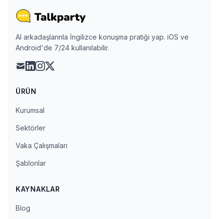
AI arkadaşlarınla İngilizce konuşma pratiği yap. iOS ve
Android'de 7/24 kullanılabilir.
mail
linkedin
instagram
x
ÜRÜN
Kurumsal
Sektörler
Vaka Çalışmaları
Şablonlar
KAYNAKLAR
Blog