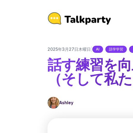
|
2025年3月27日木曜日
AI
語学学習
話す練習を向
（そして私た
Ashley