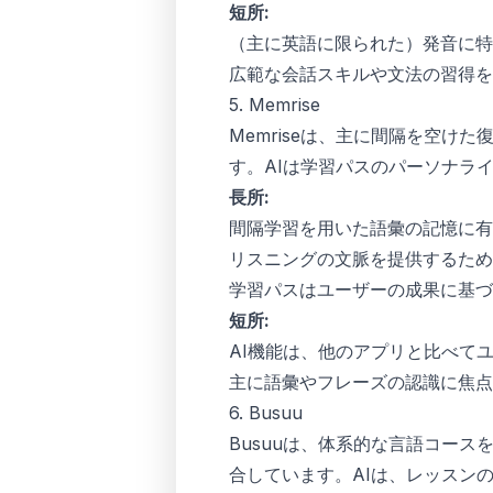
短所:
（主に英語に限られた）発音に特
広範な会話スキルや文法の習得を
5. Memrise
Memriseは、主に間隔を空
す。AIは学習パスのパーソナラ
長所:
間隔学習を用いた語彙の記憶に有
リスニングの文脈を提供するため
学習パスはユーザーの成果に基づ
短所:
AI機能は、他のアプリと比べて
主に語彙やフレーズの認識に焦点
6. Busuu
Busuuは、体系的な言語コー
合しています。AIは、レッスン