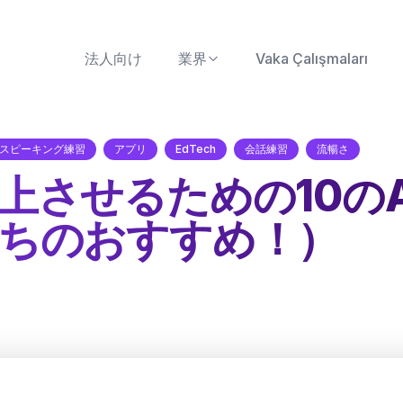
法人向け
業界
Vaka Çalışmaları
スピーキング練習
アプリ
EdTech
会話練習
流暢さ
上させるための10の
ちのおすすめ！）