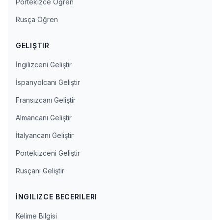
Portekizce Öğren
Rusça Öğren
GELIŞTIR
İngilizceni Geliştir
İspanyolcanı Geliştir
Fransızcanı Geliştir
Almancanı Geliştir
İtalyancanı Geliştir
Portekizceni Geliştir
Rusçanı Geliştir
İNGILIZCE BECERILERI
Kelime Bilgisi