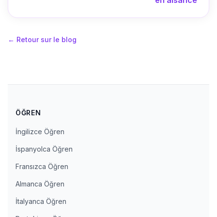
en aisance
←
Retour sur le blog
ÖĞREN
İngilizce Öğren
İspanyolca Öğren
Fransızca Öğren
Almanca Öğren
İtalyanca Öğren