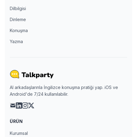
Dilbilgisi
Dinleme
Konuşma
Yazma
AI arkadaşlarınla İngilizce konuşma pratiği yap. iOS ve
Android'de 7/24 kullanılabilir.
mail
linkedin
instagram
x
ÜRÜN
Kurumsal