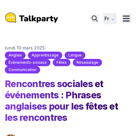
Fr
|
lundi 10 mars 2025
Anglais
Apprentissage
Langue
Événements-sociaux
Fêtes
Réseautage
Communication
Rencontres sociales et
événements : Phrases
anglaises pour les fêtes et
les rencontres