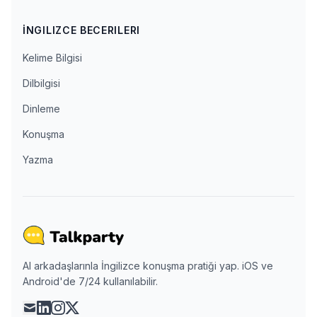
İNGILIZCE BECERILERI
Kelime Bilgisi
Dilbilgisi
Dinleme
Konuşma
Yazma
AI arkadaşlarınla İngilizce konuşma pratiği yap. iOS ve
Android'de 7/24 kullanılabilir.
mail
linkedin
instagram
x