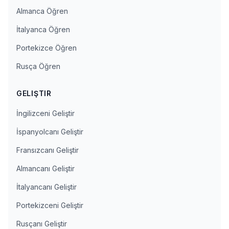
Almanca Öğren
İtalyanca Öğren
Portekizce Öğren
Rusça Öğren
GELIŞTIR
İngilizceni Geliştir
İspanyolcanı Geliştir
Fransızcanı Geliştir
Almancanı Geliştir
İtalyancanı Geliştir
Portekizceni Geliştir
Rusçanı Geliştir