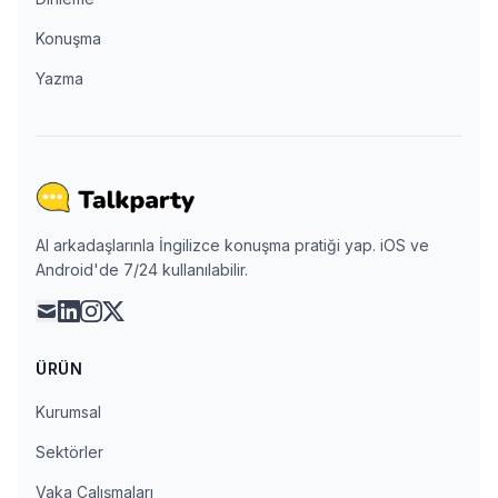
Konuşma
Yazma
AI arkadaşlarınla İngilizce konuşma pratiği yap. iOS ve
Android'de 7/24 kullanılabilir.
mail
linkedin
instagram
x
ÜRÜN
Kurumsal
Sektörler
Vaka Çalışmaları