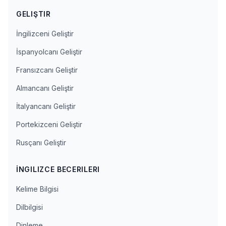
GELIŞTIR
İngilizceni Geliştir
İspanyolcanı Geliştir
Fransızcanı Geliştir
Almancanı Geliştir
İtalyancanı Geliştir
Portekizceni Geliştir
Rusçanı Geliştir
İNGILIZCE BECERILERI
Kelime Bilgisi
Dilbilgisi
Dinleme