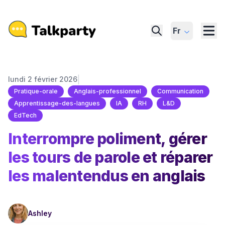
Fr
|
lundi 2 février 2026
Pratique-orale
Anglais-professionnel
Communication
Apprentissage-des-langues
IA
RH
L&D
EdTech
Interrompre poliment, gérer
les tours de parole et réparer
les malentendus en anglais
Ashley