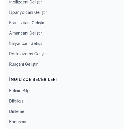
İngilizceni Geliştir
İspanyolcanı Geliştir
Fransızcanı Geliştir
Almancanı Geliştir
İtalyancanı Geliştir
Portekizceni Geliştir
Rusçanı Geliştir
İNGILIZCE BECERILERI
Kelime Bilgisi
Dilbilgisi
Dinleme
Konuşma