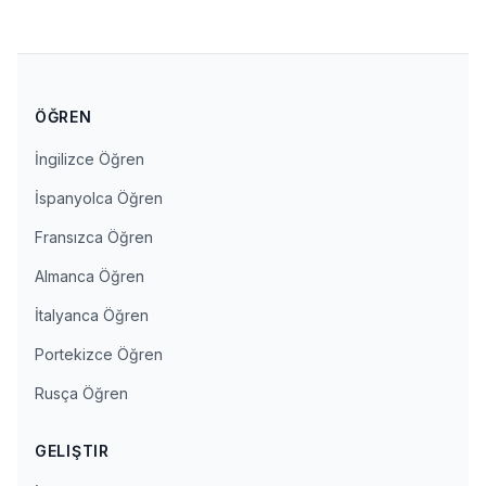
ÖĞREN
İngilizce Öğren
İspanyolca Öğren
Fransızca Öğren
Almanca Öğren
İtalyanca Öğren
Portekizce Öğren
Rusça Öğren
GELIŞTIR