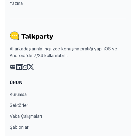
Yazma
AI arkadaşlarınla İngilizce konuşma pratiği yap. iOS ve
Android'de 7/24 kullanılabilir.
mail
linkedin
instagram
x
ÜRÜN
Kurumsal
Sektörler
Vaka Çalışmaları
Şablonlar