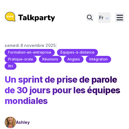
Fr
|
samedi 8 novembre 2025
Formation-en-entreprise
Équipes-à-distance
Pratique-orale
Réunions
Anglais
Intégration
RH
Un sprint de prise de parole
de 30 jours pour les équipes
mondiales
Ashley