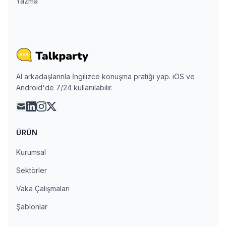
Yazma
AI arkadaşlarınla İngilizce konuşma pratiği yap. iOS ve
Android'de 7/24 kullanılabilir.
mail
linkedin
instagram
x
ÜRÜN
Kurumsal
Sektörler
Vaka Çalışmaları
Şablonlar