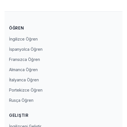
ÖĞREN
İngilizce Öğren
İspanyolca Öğren
Fransızca Öğren
Almanca Öğren
İtalyanca Öğren
Portekizce Öğren
Rusça Öğren
GELIŞTIR
İngilizceni Geliştir