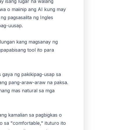
y isang lugar na walang
awa o maiinip ang AI kung may
ng pagsasalita ng Ingles
pag-uusap.
tulungan kang magsanay ng
papabisang tool ito para
 gaya ng pakikipag-usap sa
ibang pang-araw-araw na paksa.
n nang mas natural sa mga
ang kamalian sa pagbigkas o
sa "comfortable," ituturo ito