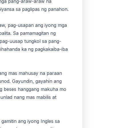
 mga pang-araw-araw na
iyansa sa paglipas ng panahon.
araw, pag-usapan ang iyong mga
balita. Sa pamamagitan ng
 pag-uusap tungkol sa pang-
nihahanda ka ng pagkakaiba-iba
o ang mas mahusay na paraan
sunod. Gayundin, gayahin ang
ilang beses hanggang makuha mo
unlad nang mas mabilis at
amitin ang iyong Ingles sa