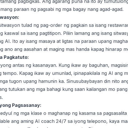
tamang pagbigkas. Ang agarang puna na ito ay tumutulong 
tamang paraan ng pagsabi ng mga bagay nang agad-agad.
twasyon:
twasyon tulad ng pag-order ng pagkain sa isang restawra
g kaswal sa isang pagtitipon. Piliin lamang ang isang sitw
ng AI. Ito ay isang masaya at ligtas na paraan upang mag
 ano ang aasahan at maging mas handa kapag hinarap mo
a Pagkatuto:
 iyong antas ng kasanayan. Kung ikaw ay baguhan, magsisi
ng tempo. Kapag ikaw ay umunlad, ipinapakilala ng AI ang
a mga tugon upang hamunin ka. Sinusubaybayan din nito an
ang tutukan ang mga bahagi kung saan kailangan mo pang 
s.
yong Pagsasanay:
kedyul ng mga klase o maghanap ng kasama sa pagsasalit
lable ang aming AI coach 24/7 sa iyong telepono, kaya ma