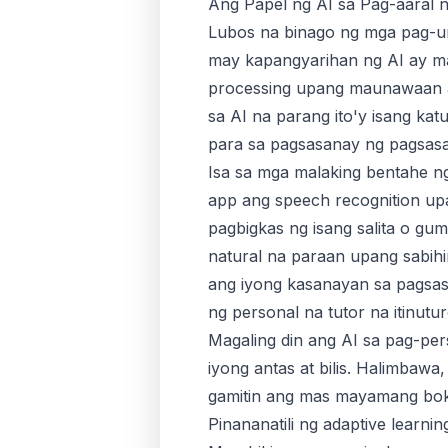
Ang Papel ng AI sa Pag-aaral 
Lubos na binago ng mga pag-unl
may kapangyarihan ng AI ay ma
processing upang maunawaan an
sa AI na parang ito'y isang kat
para sa pagsasanay ng pagsasal
Isa sa mga malaking bentahe n
app ang speech recognition upa
pagbigkas ng isang salita o g
natural na paraan upang sabih
ang iyong kasanayan sa pagsasa
ng personal na tutor na itinut
Magaling din ang AI sa pag-per
iyong antas at bilis. Halimbaw
gamitin ang mas mayamang bok
Pinananatili ng adaptive learni