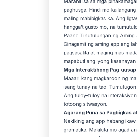
Marahil isa sa mga pinakamaga
paghusga. Hindi mo kailangang
maling mabibigkas ka. Ang ligt
hangga’t gusto mo, na tumutul
Paano Tinutulungan ng Aming 
Ginagamit ng aming app ang la
pagsasalita at maging mas mada
mapabuti ang iyong kasanayan s
Mga Interaktibong Pag-uusap 
Maaari kang magkaroon ng maka
isang tunay na tao. Tumutugon
Ang tuloy-tuloy na interaksiyo
totoong sitwasyon.
Agarang Puna sa Pagbigkas a
Nakikinig ang app habang ikaw 
gramatika. Makikita mo agad an