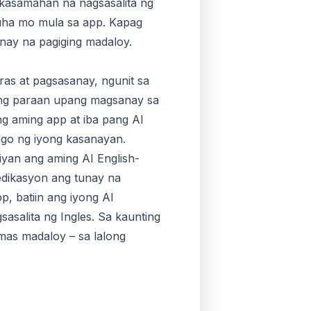
 kasamahan na nagsasalita ng
uha mo mula sa app. Kapag
nay na pagiging madaloy.
as at pagsasanay, ngunit sa
ong paraan upang magsanay sa
ng aming app at iba pang AI
ago ng iyong kasanayan.
yan ang aming AI English-
edikasyon ang tunay na
, batiin ang iyong AI
asalita ng Ingles. Sa kaunting
mas madaloy – sa lalong