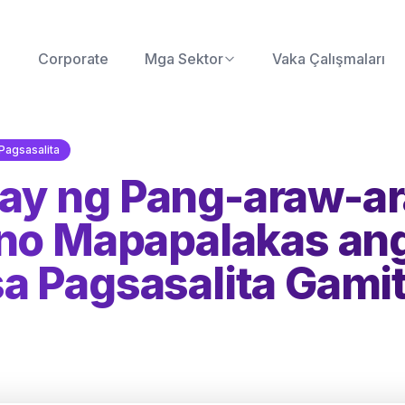
Corporate
Mga Sektor
Vaka Çalışmaları
Pagsasalita
ay ng Pang-araw-ar
ano Mapapalakas an
a Pagsasalita Gamit