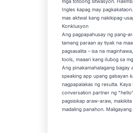
mga totoong sitwasyon. Halimba
Ingles kapag may pagkakataon.
mas aktwal kang nakikipag-usap
Konklusyon
Ang pagpapahusay ng pang-araw
tamang paraan ay tiyak na maa
pagsasalita – isa na maginhawa
tools, maaari kang ilubog sa 
Ang pinakamahalagang bagay ay
speaking app upang gabayan ka
nagpapalakas ng resulta. Kaya 
conversation partner ng "hello
pagsisikap araw-araw, makikit
madaling panahon. Maligayang 