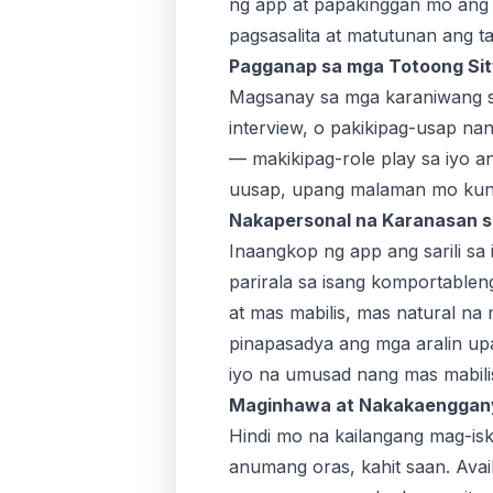
ng app at papakinggan mo ang 
pagsasalita at matutunan ang 
Pagganap sa mga Totoong Si
Magsanay sa mga karaniwang si
interview, o pakikipag-usap nan
— makikipag-role play sa iyo a
uusap, upang malaman mo kung
Nakapersonal na Karanasan s
Inaangkop ng app ang sarili sa
parirala sa isang komportable
at mas mabilis, mas natural n
pinapasadya ang mga aralin up
iyo na umusad nang mas mabili
Maginhawa at Nakakaenggan
Hindi mo na kailangang mag-is
anumang oras, kahit saan. Avai