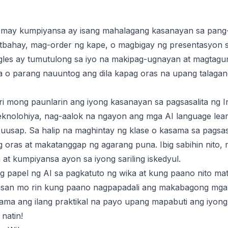
ng may kumpiyansa ay isang mahalagang kasanayan sa pan
tbahay, mag-order ng kape, o magbigay ng presentasyon s
Ingles ay tumutulong sa iyo na makipag-ugnayan at magt
o parang nauuntog ang dila kapag oras na upang talagang
 mong paunlarin ang iyong kasanayan sa pagsasalita ng In
knolohiya, nag-aalok na ngayon ang mga AI language learn
usap. Sa halip na maghintay ng klase o kasama sa pagsas
 oras at makatanggap ng agarang puna. Ibig sabihin nito,
 at kumpiyansa ayon sa iyong sariling iskedyul.
 ang papel ng AI sa pagkatuto ng wika at kung paano nito 
lasan mo rin kung paano nagpapadali ang makabagong mga
ama ang ilang praktikal na payo upang mapabuti ang iyong
natin!