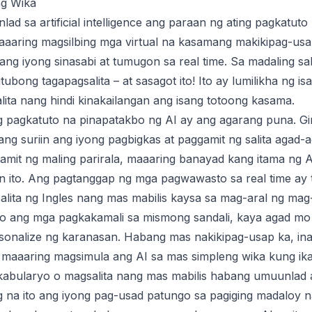
ng Wika
ad sa artificial intelligence ang paraan ng ating pagkatu
aaring magsilbing mga virtual na kasamang makikipag-usap
g iyong sinasabi at tumugon sa real time. Sa madaling sa
utubong tagapagsalita – at sasagot ito! Ito ay lumilikha ng 
ita nang hindi kinakailangan ang isang totoong kasama.
g pagkatuto na pinapatakbo ng AI ay ang agarang puna. 
ng suriin ang iyong pagbigkas at paggamit ng salita agad-
umamit ng maling parirala, maaaring banayad kang itama n
in ito. Ang pagtanggap ng mga pagwawasto sa real time ay
lita ng Ingles nang mas mabilis kaysa sa mag-aral ng mag
uro ang mga pagkakamali sa mismong sandali, kaya agad mo 
sonalize ng karanasan. Habang mas nakikipag-usap ka, inaa
a, maaaring magsimula ang AI sa mas simpleng wika kung ik
abularyo o magsalita nang mas mabilis habang umuunlad 
ng na ito ang iyong pag-usad patungo sa pagiging madaloy n