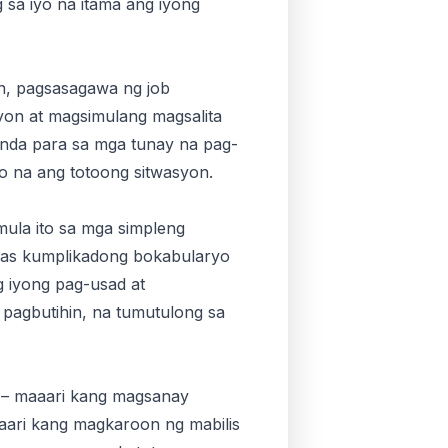
sa iyo na itama ang iyong
n, pagsasagawa ng job
asyon at magsimulang magsalita
handa para sa mga tunay na pag-
 na ang totoong sitwasyon.
mula ito sa mga simpleng
 mas kumplikadong bokabularyo
g iyong pag-usad at
pagbutihin, na tumutulong sa
a – maaari kang magsanay
aari kang magkaroon ng mabilis