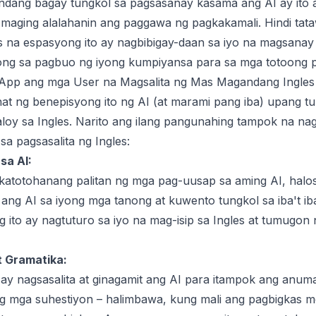
ndang bagay tungkol sa pagsasanay kasama ang AI ay ito a
 maging alalahanin ang paggawa ng pagkakamali. Hindi tat
as na espasyong ito ay nagbibigay-daan sa iyo na magsanay 
ong sa pagbuo ng iyong kumpiyansa para sa mga totoong 
App ang mga User na Magsalita ng Mas Magandang Ingles
hat ng benepisyong ito ng AI (at marami pang iba) upang 
loy sa Ingles. Narito ang ilang pangunahing tampok na nag
a pagsasalita ng Ingles:
sa AI:
totohanang palitan ng mga pag-uusap sa aming AI, halos
 ang AI sa iyong mga tanong at kuwento tungkol sa iba't 
ng ito ay nagtuturo sa iyo na mag-isip sa Ingles at tumugo
t Gramatika:
ay nagsasalita at ginagamit ang AI para itampok ang anum
g mga suhestiyon – halimbawa, kung mali ang pagbigkas mo 