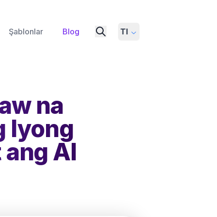
Şablonlar
Blog
Tl
aw na
g Iyong
 ang AI