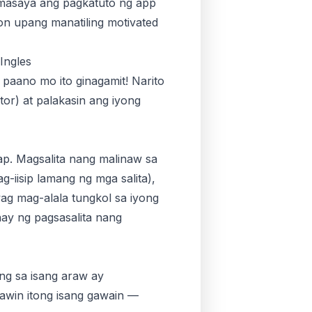
 masaya ang pagkatuto ng app
on upang manatiling motivated
Ingles
aano mo ito ginagamit! Narito
or) at palakasin ang iyong
p. Magsalita nang malinaw sa
g-iisip lamang ng mga salita),
ag mag-alala tungkol sa iyong
ay ng pagsasalita nang
ng sa isang araw ay
awin itong isang gawain —