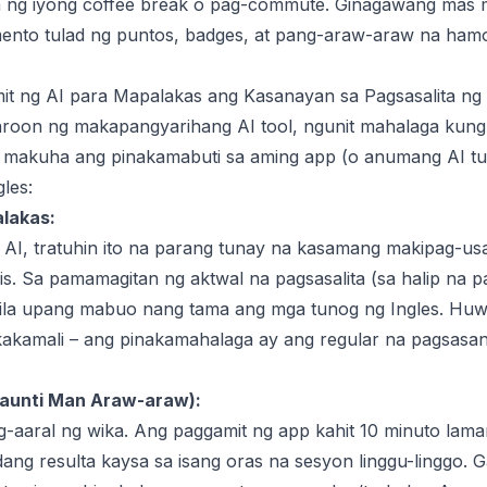
na ng iyong coffee break o pag-commute. Ginagawang mas
mento tulad ng puntos, badges, at pang-araw-araw na ham
it ng AI para Mapalakas ang Kasanayan sa Pagsasalita ng 
on ng makapangyarihang AI tool, ngunit mahalaga kung p
ng makuha ang pinakamabuti sa aming app (o anumang AI tut
les:
lakas:
I, tratuhin ito na parang tunay na kasamang makipag-usa
lis. Sa pamamagitan ng aktwal na pagsasalita (sa halip na pa
 dila upang mabuo nang tama ang mga tunog ng Ingles. Huw
kamali – ang pinakamahalaga ay ang regular na pagsasan
aunti Man Araw-araw):
g-aaral ng wika. Ang paggamit ng app kahit 10 minuto lama
 resulta kaysa sa isang oras na sesyon linggu-linggo. G