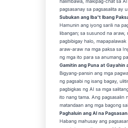
halimbawa, makipag-chat sa AI
pagsasanay sa pagsasalita ay u
Subukan ang Iba't Ibang Paks
Hamunin ang iyong sarili na p
libangan; sa susunod na araw, 
pagbibigay halo, mapapalawak 
araw-araw na mga paksa sa Ing
ng mga ito para sa anumang pa
Gamitin ang Puna at Gayahin a
Bigyang-pansin ang mga pagwaw
ng pagsabi ng isang bagay, uli
pagbigkas ng AI sa mga salitan
ito nang tama. Ang pagsasalin 
matandaan ang mga bagong sal
Paghaluin ang AI na Pagsasan
Habang mahusay ang pagsasana