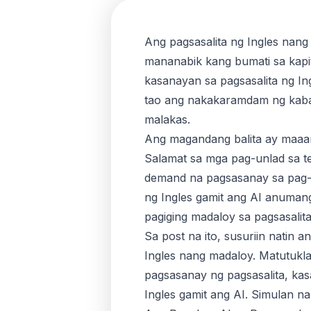
Ang pagsasalita ng Ingles na
mananabik kang bumati sa kapi
kasanayan sa pagsasalita ng 
tao ang nakakaramdam ng kaba 
malakas.
Ang magandang balita ay maaari
Salamat sa mga pag-unlad sa te
demand na pagsasanay sa pag-u
ng Ingles gamit ang AI anumang
pagiging madaloy sa pagsasalita
Sa post na ito, susuriin natin
Ingles nang madaloy. Matutuk
pagsasanay ng pagsasalita, kas
Ingles gamit ang AI. Simulan na 