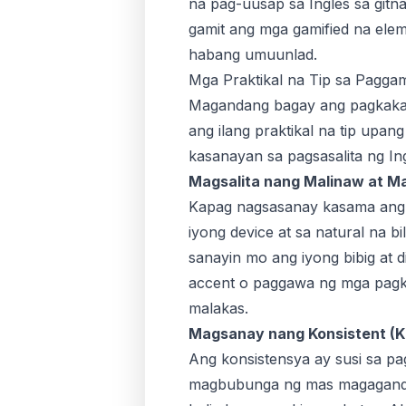
na pag-uusap sa Ingles sa git
gamit ang mga gamified na ele
habang umuunlad.
Mga Praktikal na Tip sa Paggam
Magandang bagay ang pagkakaro
ang ilang praktikal na tip upa
kasanayan sa pagsasalita ng Ing
Magsalita nang Malinaw at Ma
Kapag nagsasanay kasama ang A
iyong device at sa natural na bi
sanayin mo ang iyong bibig at
accent o paggawa ng mga pagka
malakas.
Magsanay nang Konsistent (K
Ang konsistensya ay susi sa pa
magbubunga ng mas magagandang