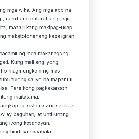
to ng mga wika. Ang mga app na
, gamit ang natural language
lita, maaari kang makipag-usap
isang makatotohanang kapaligiran
Ginagamit ng mga makabagong
agad. Kung mali ang iyong
g AI o magmungkahi ng mas
 tumutulong sa iyo na mapabuti
-isa. Para itong pagkakaroon
itong maitatama.
ngkop ng sistema ang sarili sa
aw ay baguhan, at unti-unting
ang iyong kasanayan.
ang hindi ka naaabala.