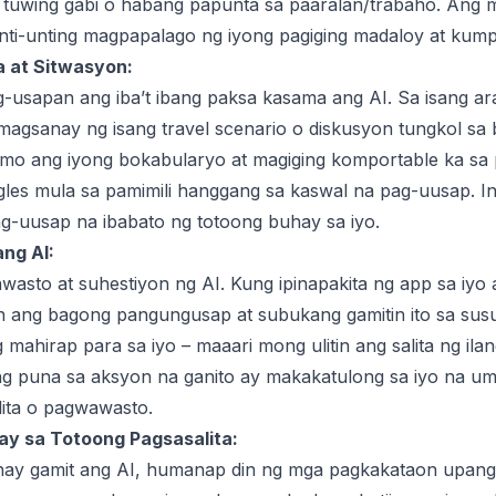
 tuwing gabi o habang papunta sa paaralan/trabaho. Ang
nti-unting magpapalago ng iyong pagiging madaloy at kump
a at Sitwasyon:
ag-usapan ang iba’t ibang paksa kasama ang AI. Sa isang 
magsanay ng isang travel scenario o diskusyon tungkol sa 
mo ang iyong bokabularyo at magiging komportable ka sa
les mula sa pamimili hanggang sa kaswal na pag-uusap. I
g-uusap na ibabato ng totoong buhay sa iyo.
ng AI:
asto at suhestiyon ng AI. Kung ipinapakita ng app sa iy
tin ang bagong pangungusap at subukang gamitin ito sa su
g mahirap para sa iyo – maaari mong ulitin ang salita ng 
ng puna sa aksyon na ganito ay makakatulong sa iyo na um
ita o pagwawasto.
ay sa Totoong Pagsasalita:
y gamit ang AI, humanap din ng mga pagkakataon upang g