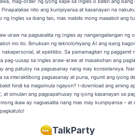
wa, mag-order ng iyong kape sa Ingles o batiin ang isang
 Pinapalakas nito ang kumpiyansa at kasanayan na nakuk
 ng Ingles sa ibang tao, mas mabilis mong maaabot ang tu
-araw na pagsasalita ng Ingles ay nangangailangan ng or
abot mo ito. Binuksan ng teknolohiyang AI ang isang bag
, nakapersonal, at epektibo. Sa pamamagitan ng paggamit 
mga pag-uusap sa Ingles araw-araw at masaksihan ang pagl
 ang patuloy na pagsasanay nang may konsistensya. Nari
 sa interaktibong pagsasanay at puna, ngunit ang iyong d
bakit hindi ka magsimula ngayon? I-download ang aming app
", at simulan ang pagpapahusay ng iyong kasanayan sa pags
a mong ikaw ay nagsasalita nang mas may kumpiyansa – at 
pagkatuto!
TalkParty