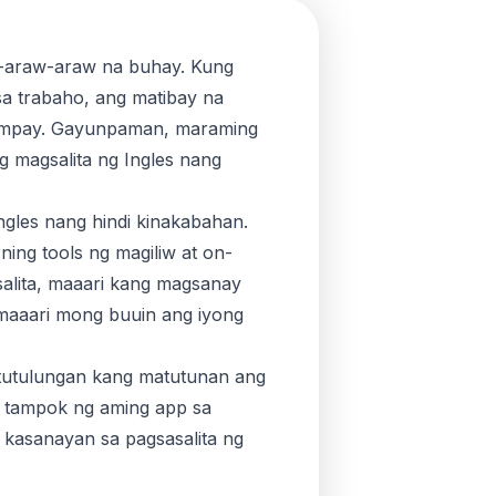
g-araw-araw na buhay. Kung
a trabaho, ang matibay na
agumpay. Gayunpaman, maraming
 magsalita ng Ingles nang
gles nang hindi kinakabahan.
ing tools ng magiliw at on-
alita, maaari kang magsanay
 maaari mong buuin ang iyong
matutulungan kang matutunan ang
 tampok ng aming app sa
 kasanayan sa pagsasalita ng