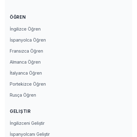
ÖĞREN
İngilizce Öğren
İspanyolca Öğren
Fransızca Öğren
Almanca Öğren
İtalyanca Öğren
Portekizce Öğren
Rusça Öğren
GELIŞTIR
İngilizceni Geliştir
İspanyolcanı Geliştir