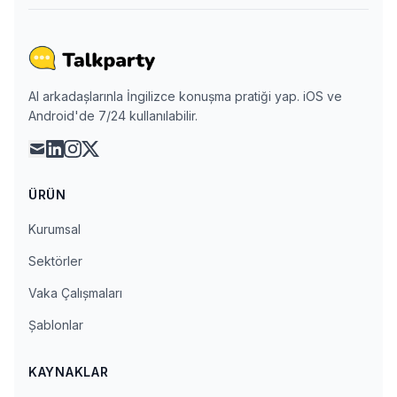
AI arkadaşlarınla İngilizce konuşma pratiği yap. iOS ve
Android'de 7/24 kullanılabilir.
mail
linkedin
instagram
x
ÜRÜN
Kurumsal
Sektörler
Vaka Çalışmaları
Şablonlar
KAYNAKLAR