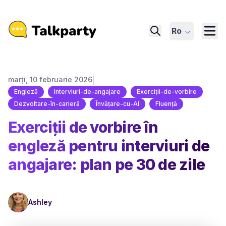
Ro
|
marți, 10 februarie 2026
Engleză
Interviuri-de-angajare
Exerciții-de-vorbire
Dezvoltare-în-carieră
Învățare-cu-AI
Fluență
Exerciții de vorbire în
engleză pentru interviuri de
angajare: plan pe 30 de zile
Ashley