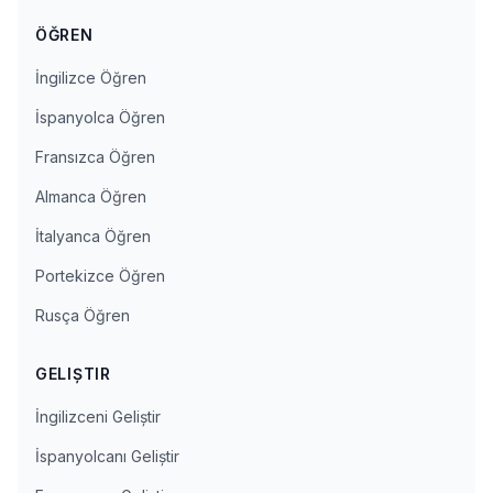
ÖĞREN
İngilizce Öğren
İspanyolca Öğren
Fransızca Öğren
Almanca Öğren
İtalyanca Öğren
Portekizce Öğren
Rusça Öğren
GELIŞTIR
İngilizceni Geliştir
İspanyolcanı Geliştir