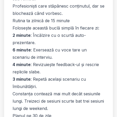
Profesioniști care stăpânesc conținutul, dar se
blochează când vorbesc.
Rutina ta zilnică de 15 minute
Folosește această buclă simplă în fiecare zi:
2 minute
: Încălzire cu o scurtă auto-
prezentare.
6 minute
: Exersează cu voce tare un
scenariu de interviu.
4 minute
: Revizuiește feedback-ul și rescrie
replicile slabe.
3 minute
: Repetă același scenariu cu
îmbunătățiri.
Constanța contează mai mult decât sesiunile
lungi. Treizeci de sesiuni scurte bat trei sesiuni
lungi de weekend.
Planul pe 30 de zile