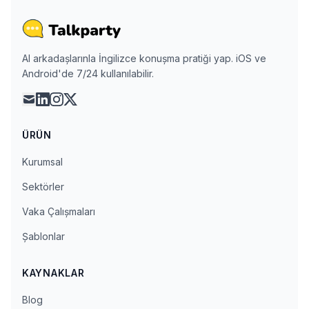
AI arkadaşlarınla İngilizce konuşma pratiği yap. iOS ve
Android'de 7/24 kullanılabilir.
mail
linkedin
instagram
x
ÜRÜN
Kurumsal
Sektörler
Vaka Çalışmaları
Şablonlar
KAYNAKLAR
Blog