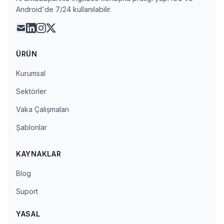
Android'de 7/24 kullanılabilir.
mail
linkedin
instagram
x
ÜRÜN
Kurumsal
Sektörler
Vaka Çalışmaları
Şablonlar
KAYNAKLAR
Blog
Suport
YASAL