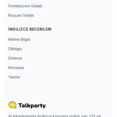
Portekizceni Geliştir
Rusçanı Geliştir
İNGILIZCE BECERILERI
Kelime Bilgisi
Dilbilgisi
Dinleme
Konuşma
Yazma
AI arkadaşlarınla İngilizce konuşma pratiği yap. iOS ve