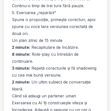
Continu-o timp de trei ture fără pauze.
5. Exersarea „reparării”
Spune o propoziție, primește corecturi, apoi
spune cu voce tare versiunea corectată de
două ori.
Un plan zilnic de 15 minute
2 minute:
Recapitulare de încălzire.
8 minute:
Role-play cu întrebări de
continuare.
3 minute:
Repetă corecturile și fă shadowing
cu cea mai bună versiune.
2 minute:
Un ultim subiect de conversație
liberă.
Când să adaugi un partener uman
Exersarea cu AI îți construiește viteza și
încrederea. Adaugă o sesiune cu un om o