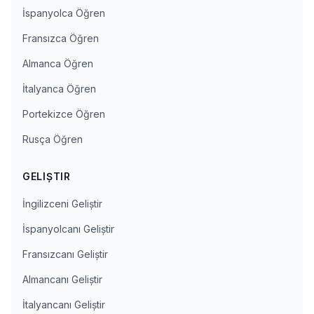
İspanyolca Öğren
Fransızca Öğren
Almanca Öğren
İtalyanca Öğren
Portekizce Öğren
Rusça Öğren
GELIŞTIR
İngilizceni Geliştir
İspanyolcanı Geliştir
Fransızcanı Geliştir
Almancanı Geliştir
İtalyancanı Geliştir