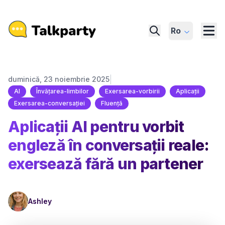
Ro
|
duminică, 23 noiembrie 2025
AI
Învățarea-limbilor
Exersarea-vorbirii
Aplicații
Exersarea-conversației
Fluență
Aplicații AI pentru vorbit
engleză în conversații reale:
exersează fără un partener
Ashley