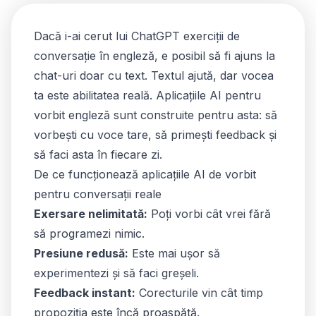
Dacă i-ai cerut lui ChatGPT exerciții de
conversație în engleză, e posibil să fi ajuns la
chat-uri doar cu text. Textul ajută, dar vocea
ta este abilitatea reală. Aplicațiile AI pentru
vorbit engleză sunt construite pentru asta: să
vorbești cu voce tare, să primești feedback și
să faci asta în fiecare zi.
De ce funcționează aplicațiile AI de vorbit
pentru conversații reale
Exersare nelimitată:
Poți vorbi cât vrei fără
să programezi nimic.
Presiune redusă:
Este mai ușor să
experimentezi și să faci greșeli.
Feedback instant:
Corecturile vin cât timp
propoziția este încă proaspătă.